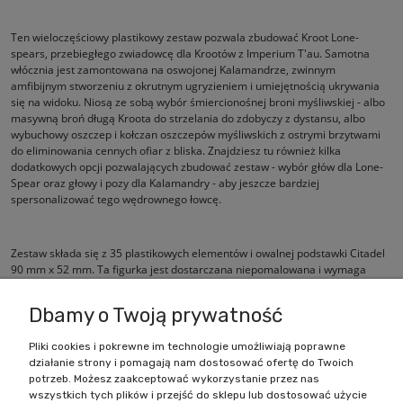
Ten wieloczęściowy plastikowy zestaw pozwala zbudować Kroot Lone-
spears, przebiegłego zwiadowcę dla Krootów z Imperium T'au. Samotna
włócznia jest zamontowana na oswojonej Kalamandrze, zwinnym
amfibijnym stworzeniu z okrutnym ugryzieniem i umiejętnością ukrywania
się na widoku. Niosą ze sobą wybór śmiercionośnej broni myśliwskiej - albo
masywną broń długą Kroota do strzelania do zdobyczy z dystansu, albo
wybuchowy oszczep i kołczan oszczepów myśliwskich z ostrymi brzytwami
do eliminowania cennych ofiar z bliska. Znajdziesz tu również kilka
dodatkowych opcji pozwalających zbudować zestaw - wybór głów dla Lone-
Spear oraz głowy i pozy dla Kalamandry - aby jeszcze bardziej
spersonalizować tego wędrownego łowcę.
Zestaw składa się z 35 plastikowych elementów i owalnej podstawki Citadel
90 mm x 52 mm. Ta figurka jest dostarczana niepomalowana i wymaga
montażu.
Dbamy o Twoją prywatność
Pliki cookies i pokrewne im technologie umożliwiają poprawne
działanie strony i pomagają nam dostosować ofertę do Twoich
Zakupy
potrzeb. Możesz zaakceptować wykorzystanie przez nas
wszystkich tych plików i przejść do sklepu lub dostosować użycie