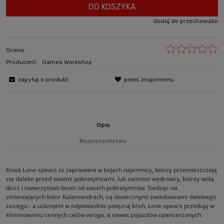
DO KOSZYKA
dodaj do przechowalni
Ocena:
Producent:
Games Workshop
zapytaj o produkt
poleć znajomemu
Opis
Bezpieczeństwo
Kroot Lone-spears to zaprawieni w bojach najemnicy, którzy przemieszczają
się daleko przed swoimi pobratymcami, lub samotni wędrowcy, którzy wolą
dzicz i towarzystwo bestii od swoich pobratymców. Siedząc na
zmieniających kolor Kalamandrach, są skutecznymi zwiadowcami dalekiego
zasięgu - a uzbrojeni w odpowiednio potężną broń, Lone-spears przodują w
eliminowaniu cennych celów wroga, a nawet pojazdów opancerzonych.