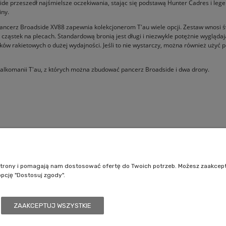
de przeszedł najśmielsze oczekiwania, stając się podstawą Hunter Cadres i lege
iny.
pancerz Broadside XV88 zapewnia kolekcjonerom T'au wiele opcji. Zestaw wnosi św
tor cząstek na plecach. Standardową bronią jest długi i niezwykle potężnie wyglą
ów rakietowych o dużej wydajności. Jeśli to nie wystarczy, można również użyć 
kalkomanii T'au, z których można zbudować pancerz Broadside i dwa drony.
Pomoc
Moje konto
Jak kupować?
Logowanie
e strony i pomagają nam dostosować ofertę do Twoich potrzeb. Możesz zaakcep
Polityka prywatności
Moje zamówienia
opcję "Dostosuj zgody".
Regulamin sklepu
Przechowalnia
Ustawienia konta
ZAAKCEPTUJ WSZYSTKIE