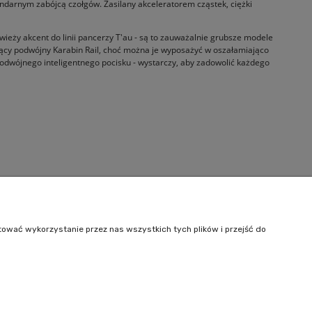
ndarnym zabójcą czołgów. Zasilany akceleratorem cząstek, ciężki
ieży akcent do linii pancerzy T'au - są to zauważalnie grubsze modele
dający podwójny Karabin Rail, choć można je wyposażyć w oszałamiająco
podwójnego inteligentnego pocisku - wystarczy, aby zadowolić każdego
Informacje
O nas
tować wykorzystanie przez nas wszystkich tych plików i przejść do
Kontakt