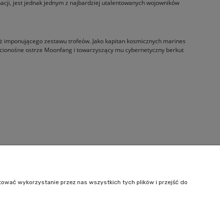
nacji, jest jednak jednym z najbardziej utalentowanych wojowników
 już imponującego zestawu trofeów. Jako kapitan kosmicznych marines
iercionośne ostrze Moonfang i towarzyszący mu cybernetyczny berkut
Informacje
O nas
tować wykorzystanie przez nas wszystkich tych plików i przejść do
Kontakt