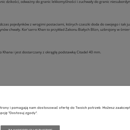
ranic dzikości, odważny do granic lekkomyślności i zuchwały do granic niesubordy
 podczas pojedynków z wrogimi postaciami, których czaszki doda do swojego i tak
czynów chwały. Kor'sarro Khan to przykład Zakonu Białych Blizn, uzbrojony w śm
o Khana i jest dostarczany z okrągłą podstawką Citadel 40 mm.
Pomoc
Moje konto
Jak kupować?
Logowanie
e strony i pomagają nam dostosować ofertę do Twoich potrzeb. Możesz zaakcep
Polityka prywatności
Moje zamówienia
opcję "Dostosuj zgody".
Regulamin sklepu
Przechowalnia
Ustawienia konta