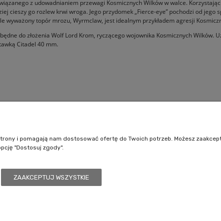
 związanego z udowadnianiem przewagi Kosmicznych Wilków w walce. Korzystając z 
ej cieszy go rozlew krwi wroga. Jego przydomek „Fierce-eye” pochodzi od jego sp
nale wyważony topór mrozu, Wyrmclaw, jest idealnym przykładem agresji Kosmicz
zbędne do złożenia Wolf Lord Krom, ryczącego wojownika Kosmicznych Wilków. Uz
stawką Citadel 40 mm.
Pomoc
Moje konto
Jak kupować?
Logowanie
e strony i pomagają nam dostosować ofertę do Twoich potrzeb. Możesz zaakcep
Polityka prywatności
Moje zamówienia
opcję "Dostosuj zgody".
Regulamin sklepu
Przechowalnia
Ustawienia konta
ZAAKCEPTUJ WSZYSTKIE
/7, 41-208 Sosnowiec, woj. śląskie | Email:
kontakt@battlecult.pl
Tel.:
669966