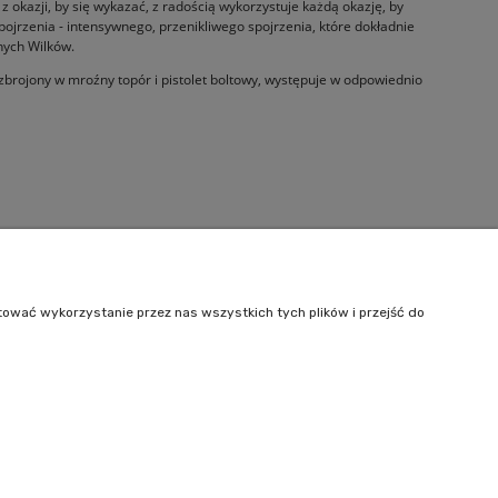
okazji, by się wykazać, z radością wykorzystuje każdą okazję, by
ojrzenia - intensywnego, przenikliwego spojrzenia, które dokładnie
nych Wilków.
brojony w mroźny topór i pistolet boltowy, występuje w odpowiednio
Informacje
O nas
tować wykorzystanie przez nas wszystkich tych plików i przejść do
Kontakt
242
| NIP: 6443563610 REGON: 520502331