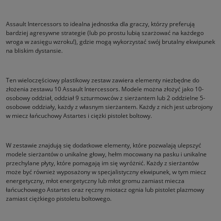
Assault Intercessors to idealna jednostka dla graczy, którzy preferują
bardziej agresywne strategie (lub po prostu lubią szarżować na każdego
wroga w zasięgu wzroku!), gdzie mogą wykorzystać swój brutalny ekwipunek
na bliskim dystansie.
Ten wieloczęściowy plastikowy zestaw zawiera elementy niezbędne do
złożenia zestawu 10 Assault Intercessors. Modele można złożyć jako 10-
osobowy oddział, oddział 9 szturmowców z sierżantem lub 2 oddzielne 5-
osobowe oddziały, każdy z własnym sierżantem. Każdy z nich jest uzbrojony
w miecz łańcuchowy Astartes i ciężki pistolet boltowy.
W zestawie znajdują się dodatkowe elementy, które pozwalają ulepszyć
modele sierżantów o unikalne głowy, hełm mocowany na pasku i unikalne
przechylane płyty, które pomagają im się wyróżnić. Każdy z sierżantów
może być również wyposażony w specjalistyczny ekwipunek, w tym miecz
energetyczny, młot energetyczny lub młot gromu zamiast miecza
łańcuchowego Astartes oraz ręczny miotacz ognia lub pistolet plazmowy
zamiast ciężkiego pistoletu boltowego.