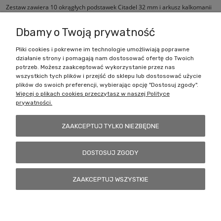
Zestaw zawiera 10 okrągłych podstawek Citadel 32 mm i arkusz kalkomanii
Ultramarines.
Dbamy o Twoją prywatność
Pliki cookies i pokrewne im technologie umożliwiają poprawne
działanie strony i pomagają nam dostosować ofertę do Twoich
Zakupy
potrzeb. Możesz zaakceptować wykorzystanie przez nas
wszystkich tych plików i przejść do sklepu lub dostosować użycie
Pomoc
plików do swoich preferencji, wybierając opcję "Dostosuj zgody".
Więcej o plikach cookies przeczytasz w naszej Polityce
prywatności.
Moje konto
ZAAKCEPTUJ TYLKO NIEZBĘDNE
Informacje
DOSTOSUJ ZGODY
Battlecult | ul. Benedykta Dybowskiego 45/7, 41-208 Sosnowiec, woj.
ZAAKCEPTUJ WSZYSTKIE
śląskie | Email:
kontakt@battlecult.pl
Tel.:
669966242
| NIP:
6443563610 REGON: 520502331
POKAŻ PEŁNĄ WERSJĘ STRONY