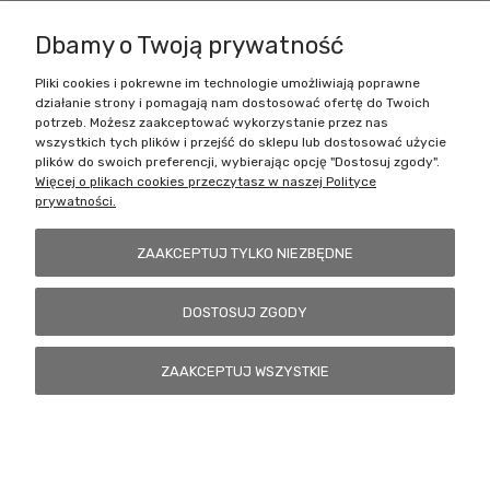
wykorzystać te karty.
Dbamy o Twoją prywatność
Pliki cookies i pokrewne im technologie umożliwiają poprawne
działanie strony i pomagają nam dostosować ofertę do Twoich
Zakupy
potrzeb. Możesz zaakceptować wykorzystanie przez nas
wszystkich tych plików i przejść do sklepu lub dostosować użycie
Pomoc
plików do swoich preferencji, wybierając opcję "Dostosuj zgody".
Więcej o plikach cookies przeczytasz w naszej Polityce
prywatności.
Moje konto
ZAAKCEPTUJ TYLKO NIEZBĘDNE
Informacje
DOSTOSUJ ZGODY
Battlecult | ul. Benedykta Dybowskiego 45/7, 41-208 Sosnowiec, woj.
ZAAKCEPTUJ WSZYSTKIE
śląskie | Email:
kontakt@battlecult.pl
Tel.:
669966242
| NIP:
6443563610 REGON: 520502331
POKAŻ PEŁNĄ WERSJĘ STRONY
Sklep internetowy Shoper.pl