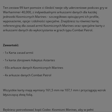
Ten zestaw 99 kart pomoże ci śledzić twoje siły uderzeniowe podczas gry w
Warhammer 40,000, z indywidualnymi arkuszami danych dla każdej
jednostki Kosmicznych Marines - szczegółowo opisującymi ich profile,
wyposażenie, opcje i zdolności specjalne. Znajdziesz tu również kartę
referencyjną dla zasad armii Kosmicznych Marines oraz specjalne karty z
arkuszami danych do wykorzystania w grach typu Combat Patrol.
Zawartość:
- 1x Karta zasad armii
- 1x karta zbrojowni Adeptus Astartes
- 93x arkusze danych Kosmicznych Marines
- 4x arkusze danych Combat Patrol
Wszystkie karty mają wymiary 161,5 mm na 107,1 mm i przyciągają wzrok
błyszczącą złotą folią.
Będziesz potrzebować kopii
Codex:
Kosmiczni Marines
, aby w pełni