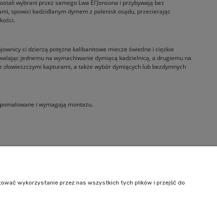
zostali wybrani przez samego Lwa El'Jonsona i przybywają bez
zami, spowici kadzidlanym dymem z palenisk osądu, przecierając
kości.
ownicy ci dzierżą potężne kalibanitowe miecze świetlne i ciężkie
zwalając jednemu na wymachiwanie dymiącą kadzielnicą, a drugiemu na
ze złowieszczymi kapturami, a także wybór dymiących lub bezdymnych
niepomalowane i wymagają montażu.
Informacje
O nas
tować wykorzystanie przez nas wszystkich tych plików i przejść do
Kontakt