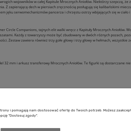
łowrogich wojowników w całej Kapitule Mrocznych Aniołów. Niektórzy szepczą, że 
ia. Z zapierającą dech w piersiach zręcznością posługują się kalibańskimi miec
em jęku serwomechanizmów pancerza i chrzęstu ostrzy wbijających się w ciało i 
r Circle Companions, tajnych elit walki wręcz z Kapituły Mrocznych Aniołów. Woj
mi szatami. Każdy z towarzyszy może być zbudowany w dwóch różnych pozach, po
ci. Zestaw zawiera również trzy gołe głowy i trzy głowy w hełmach, wszystkie 
del 32 mm i arkusz transferowy Mrocznych Aniołów. Te figurki są dostarczane 
Pomoc
Moje konto
Jak kupować?
Logowanie
e strony i pomagają nam dostosować ofertę do Twoich potrzeb. Możesz zaakcep
Polityka prywatności
Moje zamówienia
opcję "Dostosuj zgody".
Regulamin sklepu
Przechowalnia
Ustawienia konta