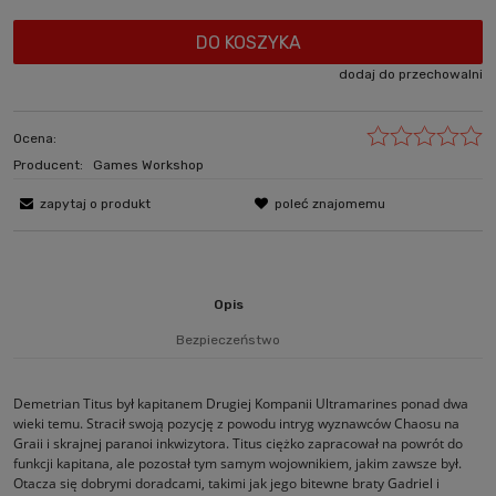
DO KOSZYKA
dodaj do przechowalni
Ocena:
Producent:
Games Workshop
zapytaj o produkt
poleć znajomemu
Opis
Bezpieczeństwo
Demetrian Titus był kapitanem Drugiej Kompanii Ultramarines ponad dwa
wieki temu. Stracił swoją pozycję z powodu intryg wyznawców Chaosu na
Graii i skrajnej paranoi inkwizytora. Titus ciężko zapracował na powrót do
funkcji kapitana, ale pozostał tym samym wojownikiem, jakim zawsze był.
Otacza się dobrymi doradcami, takimi jak jego bitewne braty Gadriel i