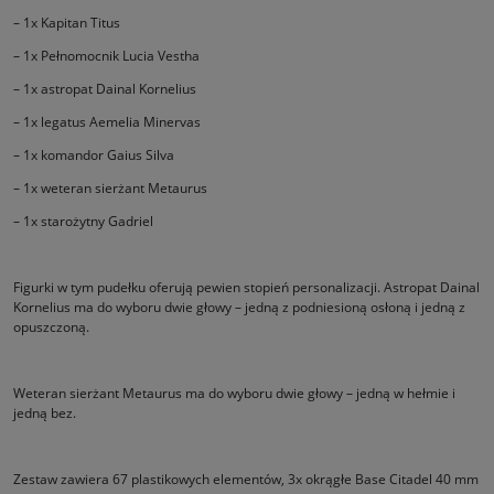
– 1x Kapitan Titus
– 1x Pełnomocnik Lucia Vestha
– 1x astropat Dainal Kornelius
– 1x legatus Aemelia Minervas
– 1x komandor Gaius Silva
– 1x weteran sierżant Metaurus
– 1x starożytny Gadriel
Figurki w tym pudełku oferują pewien stopień personalizacji. Astropat Dainal
Kornelius ma do wyboru dwie głowy – jedną z podniesioną osłoną i jedną z
opuszczoną.
Weteran sierżant Metaurus ma do wyboru dwie głowy – jedną w hełmie i
jedną bez.
Zestaw zawiera 67 plastikowych elementów, 3x okrągłe Base Citadel 40 mm