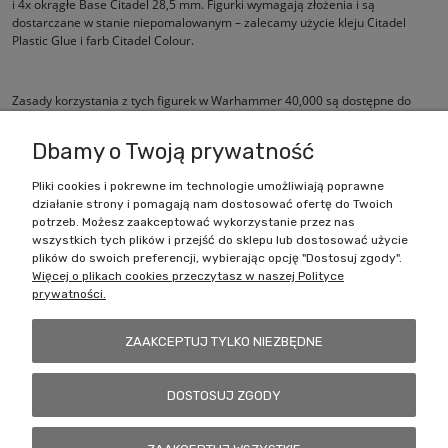
i 4x okrągłe Base Citadel 28,5 mm. Figurki wymagają złożenia i są
dostarczane w stanie niepomalowanym – zalecamy użycie kleju Citadel
Plastic Glue i farb Citadel Colour.
Zasady korzystania z tych figurek w Warhammer 40,000 są dostępne do
bezpłatnego pobrania na stronie internetowej Warhammer Community.
Dbamy o Twoją prywatność
Pliki cookies i pokrewne im technologie umożliwiają poprawne
działanie strony i pomagają nam dostosować ofertę do Twoich
Zakupy
potrzeb. Możesz zaakceptować wykorzystanie przez nas
wszystkich tych plików i przejść do sklepu lub dostosować użycie
Pomoc
plików do swoich preferencji, wybierając opcję "Dostosuj zgody".
Więcej o plikach cookies przeczytasz w naszej Polityce
prywatności.
Moje konto
ZAAKCEPTUJ TYLKO NIEZBĘDNE
Informacje
DOSTOSUJ ZGODY
Battlecult | ul. Benedykta Dybowskiego 45/7, 41-208 Sosnowiec, woj.