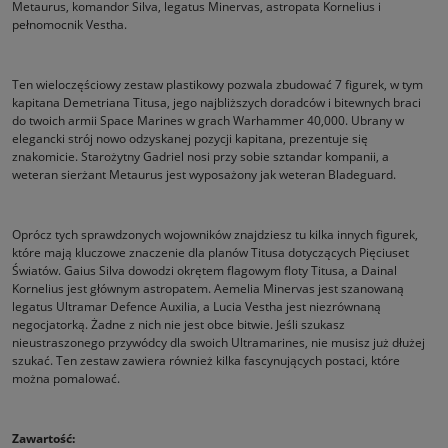
Metaurus, komandor Silva, legatus Minervas, astropata Kornelius i
pełnomocnik Vestha.
Ten wieloczęściowy zestaw plastikowy pozwala zbudować 7 figurek, w tym
kapitana Demetriana Titusa, jego najbliższych doradców i bitewnych braci
do twoich armii Space Marines w grach Warhammer 40,000. Ubrany w
elegancki strój nowo odzyskanej pozycji kapitana, prezentuje się
znakomicie. Starożytny Gadriel nosi przy sobie sztandar kompanii, a
weteran sierżant Metaurus jest wyposażony jak weteran Bladeguard.
Oprócz tych sprawdzonych wojowników znajdziesz tu kilka innych figurek,
które mają kluczowe znaczenie dla planów Titusa dotyczących Pięciuset
Światów. Gaius Silva dowodzi okrętem flagowym floty Titusa, a Dainal
Kornelius jest głównym astropatem. Aemelia Minervas jest szanowaną
legatus Ultramar Defence Auxilia, a Lucia Vestha jest niezrównaną
negocjatorką. Żadne z nich nie jest obce bitwie. Jeśli szukasz
nieustraszonego przywódcy dla swoich Ultramarines, nie musisz już dłużej
szukać. Ten zestaw zawiera również kilka fascynujących postaci, które
można pomalować.
Zawartość: