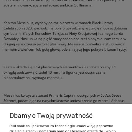
zdeterminowany, aby zrealizować ambicje Guillimana.
Kapitan Messinius, wydany po raz pierwszy w ramach Black Library
Celebration 2023, wychodzi na pole bitwy odziany w zbroję mocy ozdobioną
symbolami Białych Konsulów, Tercjusza Floty Krucjatowej i samego Lorda
Dowódcy. Nosi unikalną pięść mocy ozdobioną rzeźbionym auramitem, a w
drugiej ręce dzierży pistolet plazmowy. Messinius pozwala się zbudować z
hełmem z wieńcem lub gołą głową, odsłaniającą jego pokryte bliznami rysy.
Zestaw składa się z 14 plastikowych elementów i jest dostarczany z 1
okrągłą podstawką Citadel 40 mm. Ta figurka jest dostarczana
niepomalowana i wymaga montażu.
Messinius korzysta z zasad Primaris Captain dostępnych w
Codex:
Space
Marines
, pozwalając na natychmiastowe umieszczenie go w armii Adeptus
Astartes.
Dbamy o Twoją prywatność
Pliki cookies i pokrewne im technologie umożliwiają poprawne
działanie strony i pomagają nam dostosować ofertę do Twoich