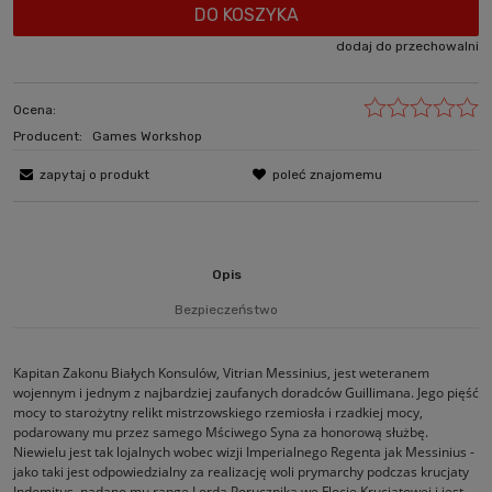
DO KOSZYKA
dodaj do przechowalni
Ocena:
Producent:
Games Workshop
zapytaj o produkt
poleć znajomemu
Opis
Bezpieczeństwo
Kapitan Zakonu Białych Konsulów, Vitrian Messinius, jest weteranem
wojennym i jednym z najbardziej zaufanych doradców Guillimana. Jego pięść
mocy to starożytny relikt mistrzowskiego rzemiosła i rzadkiej mocy,
podarowany mu przez samego Mściwego Syna za honorową służbę.
Niewielu jest tak lojalnych wobec wizji Imperialnego Regenta jak Messinius -
jako taki jest odpowiedzialny za realizację woli prymarchy podczas krucjaty
Indomitus, nadano mu rangę Lorda Porucznika we Flocie Krucjatowej i jest