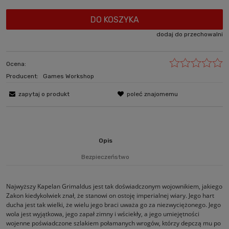
DO KOSZYKA
dodaj do przechowalni
Ocena:
Producent:
Games Workshop
zapytaj o produkt
poleć znajomemu
Opis
Bezpieczeństwo
Najwyższy Kapelan Grimaldus jest tak doświadczonym wojownikiem, jakiego
Zakon kiedykolwiek znał, że stanowi on ostoję imperialnej wiary. Jego hart
ducha jest tak wielki, że wielu jego braci uważa go za niezwyciężonego. Jego
wola jest wyjątkowa, jego zapał zimny i wściekły, a jego umiejętności
wojenne poświadczone szlakiem połamanych wrogów, którzy depczą mu po