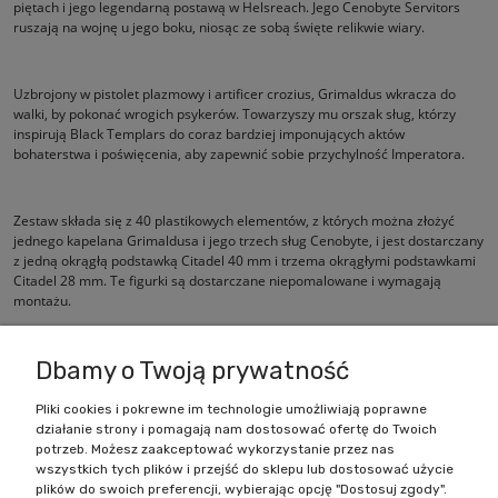
piętach i jego legendarną postawą w Helsreach. Jego Cenobyte Servitors
ruszają na wojnę u jego boku, niosąc ze sobą święte relikwie wiary.
Uzbrojony w pistolet plazmowy i artificer crozius, Grimaldus wkracza do
walki, by pokonać wrogich psykerów. Towarzyszy mu orszak sług, którzy
inspirują Black Templars do coraz bardziej imponujących aktów
bohaterstwa i poświęcenia, aby zapewnić sobie przychylność Imperatora.
Zestaw składa się z 40 plastikowych elementów, z których można złożyć
jednego kapelana Grimaldusa i jego trzech sług Cenobyte, i jest dostarczany
z jedną okrągłą podstawką Citadel 40 mm i trzema okrągłymi podstawkami
Citadel 28 mm. Te figurki są dostarczane niepomalowane i wymagają
montażu.
Dbamy o Twoją prywatność
Pliki cookies i pokrewne im technologie umożliwiają poprawne
działanie strony i pomagają nam dostosować ofertę do Twoich
Zakupy
potrzeb. Możesz zaakceptować wykorzystanie przez nas
wszystkich tych plików i przejść do sklepu lub dostosować użycie
Pomoc
plików do swoich preferencji, wybierając opcję "Dostosuj zgody".