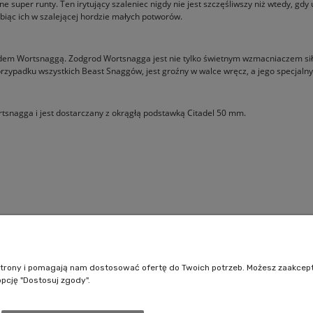
e super runty. Ten irytujący szaleniec nigdy nie jest szczęśliwszy niż wtedy, g
biąc ich w szalejącej hordzie małych potworów.
em Wortsnaggą. Zodgrod Wortsnagga jest nie tylko świetnym wzmacniaczem sił
przypadku wszystkich Beast Snaggów, jest groźny w walce wręcz, a jego specjaln
tsnagga i jest dostarczany z okrągłą podstawką Citadel 50 mm.
Pomoc
Moje konto
Jak kupować?
Logowanie
e strony i pomagają nam dostosować ofertę do Twoich potrzeb. Możesz zaakcep
Polityka prywatności
Moje zamówienia
opcję "Dostosuj zgody".
Regulamin sklepu
Przechowalnia