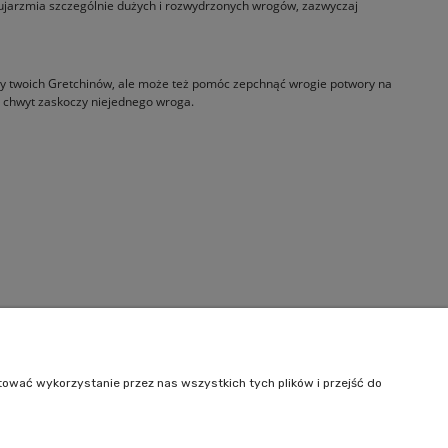
dy ujarzmia szczególnie dużych i rozwydrzonych wrogów, zazwyczaj
y twoich Gretchinów, ale może też pomóc zepchnąć wrogie potwory na
y chwyt zaskoczy niejednego wroga.
Informacje
O nas
tować wykorzystanie przez nas wszystkich tych plików i przejść do
Kontakt