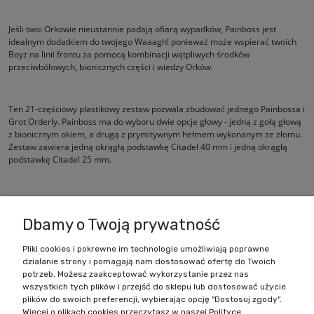
Jeśli twoi Orkowie nieustannie padają ofiarą wypadków, Painboss jest
idealnym dodatkiem do twojego Waaagh! ponieważ może wspierać twoich
Boyz na linii frontu za pomocą kombinacji wątpliwych środków
przeciwbólowych, bionicznych części i wiedzy Orków.
Ten 21-częściowy plastikowy zestaw pozwala zbudować jednego Painbossa i
Grot Orderly. Painboss ma do wyboru dwie opcje głowy - jedną z gołą głową
z bionicznym okiem, a drugą z prymitywnym hełmem wykonanym ze złomu.
Zestaw zawiera jedną okrągłą podstawkę Citadel 40 mm i jedną okrągłą
podstawkę Citadel 25 mm.
Figurki są dostarczane niepomalowane i wymagają montażu.
Dbamy o Twoją prywatność
Pliki cookies i pokrewne im technologie umożliwiają poprawne
działanie strony i pomagają nam dostosować ofertę do Twoich
Zakupy
potrzeb. Możesz zaakceptować wykorzystanie przez nas
wszystkich tych plików i przejść do sklepu lub dostosować użycie
Pomoc
plików do swoich preferencji, wybierając opcję "Dostosuj zgody".
Więcej o plikach cookies przeczytasz w naszej Polityce