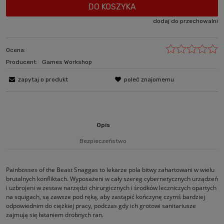
DO KOSZYKA
dodaj do przechowalni
Ocena:
Producent:
Games Workshop
zapytaj o produkt
poleć znajomemu
Opis
Bezpieczeństwo
Painbosses of the Beast Snaggas to lekarze pola bitwy zahartowani w wielu
brutalnych konfliktach. Wyposażeni w cały szereg cybernetycznych urządzeń
i uzbrojeni w zestaw narzędzi chirurgicznych i środków leczniczych opartych
na squigach, są zawsze pod ręką, aby zastąpić kończynę czymś bardziej
odpowiednim do ciężkiej pracy, podczas gdy ich grotowi sanitariusze
zajmują się łataniem drobnych ran.