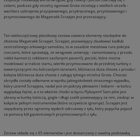
celami, podczas gdy strzelcy ogonowi Grota strzelają z wielkich strzelb -
wachlarz uzbrojenia przyspawanego, przykręconego, przynitowanego i
przymocowanego do Megatrakk Scrapjet jest przerażający.
Ten wieloczęściowy plastikowy zestaw zawiera elementy niezbędne do
złożenia Megatrakk Scrapjet. Scrapjet, pozwalający zbudować kadłub
zestrzelonego orkowego samolotu, to w zasadzie metalowa rura pokryta
rzeczami, które sprawiają, że wrogowie umierają - zamontowany z przodu
rokkit kannon (z rokkitami zasilanymi pasem!), pociski, które można
modelować w trakcie startu, wiertło przymocowane do przedniej turbiny z
towarzyszącymi mu kolczastymi taranami, bliźniacza duża shoota z przodu i
kolejna bliźniacza duża shoota z załogą tylnego strzelca Grota. Chociaż
skrzydła zostały odłamane w wyniku jakiegokolwiek strasznego wypadku,
który uziemił Scrapjeta, nadal jest on pokryty płetwami i lotkami - w końcu
wyglądają fajnie, a o to właśnie chodzi w byciu Flyboyem! Sam pilot jest
ubrany w kurtkę lotniczą, gogle i długi szalik powiewający za nim, siedząc w
kokpicie pełnym instrumentów (które oczywiście ignoruje). Scrapjet jest
napędzany przez ogromny wydech odrzutowy z tyłu, który popycha pojazd
za pomocą kół gąsienicowych przymocowanych z tyłu.
Zestaw składa się z 65 elementów i jest dostarczany z owalną podstawką
Citadel 150 mm.