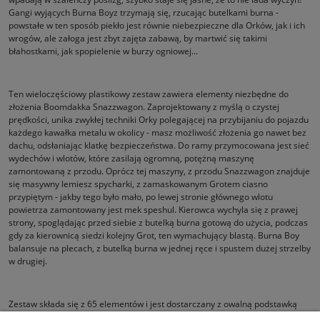
Gangi wyjących Burna Boyz trzymają się, rzucając butelkami burna -
powstałe w ten sposób piekło jest równie niebezpieczne dla Orków, jak i ich
wrogów, ale załoga jest zbyt zajęta zabawą, by martwić się takimi
błahostkami, jak spopielenie w burzy ogniowej...
Ten wieloczęściowy plastikowy zestaw zawiera elementy niezbędne do
złożenia Boomdakka Snazzwagon. Zaprojektowany z myślą o czystej
prędkości, unika zwykłej techniki Orky polegającej na przybijaniu do pojazdu
każdego kawałka metalu w okolicy - masz możliwość złożenia go nawet bez
dachu, odsłaniając klatkę bezpieczeństwa. Do ramy przymocowana jest sieć
wydechów i wlotów, które zasilają ogromną, potężną maszynę
zamontowaną z przodu. Oprócz tej maszyny, z przodu Snazzwagon znajduje
się masywny lemiesz spycharki, z zamaskowanym Grotem ciasno
przypiętym - jakby tego było mało, po lewej stronie głównego wlotu
powietrza zamontowany jest mek speshul. Kierowca wychyla się z prawej
strony, spoglądając przed siebie z butelką burna gotową do użycia, podczas
gdy za kierownicą siedzi kolejny Grot, ten wymachujący blastą. Burna Boy
balansuje na plecach, z butelką burna w jednej ręce i spustem dużej strzelby
w drugiej.
Zestaw składa się z 65 elementów i jest dostarczany z owalną podstawką
Citadel 170 mm.