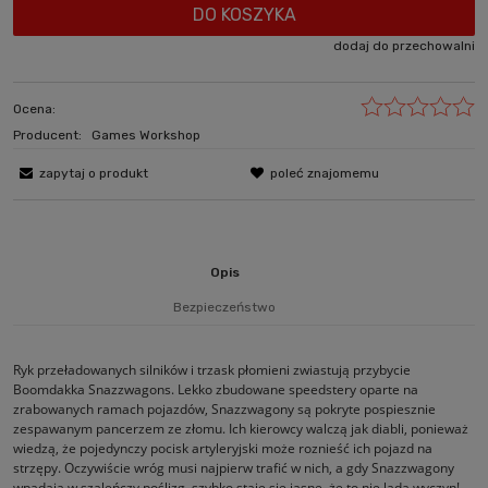
DO KOSZYKA
dodaj do przechowalni
Ocena:
Producent:
Games Workshop
zapytaj o produkt
poleć znajomemu
Opis
Bezpieczeństwo
Ryk przeładowanych silników i trzask płomieni zwiastują przybycie
Boomdakka Snazzwagons. Lekko zbudowane speedstery oparte na
zrabowanych ramach pojazdów, Snazzwagony są pokryte pospiesznie
zespawanym pancerzem ze złomu. Ich kierowcy walczą jak diabli, ponieważ
wiedzą, że pojedynczy pocisk artyleryjski może roznieść ich pojazd na
strzępy. Oczywiście wróg musi najpierw trafić w nich, a gdy Snazzwagony
wpadają w szaleńczy poślizg, szybko staje się jasne, że to nie lada wyczyn!