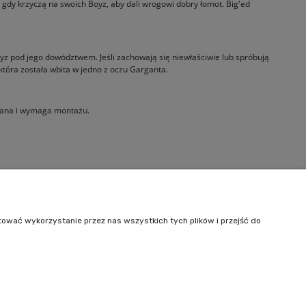
gdy krzyczą na swoich Boyz, aby dali wrogowi dobry łomot. Big'ed
pod jego dowództwem. Jeśli zachowają się niewłaściwie lub spróbują
 która została wbita w jedno z oczu Garganta.
owana i wymaga montażu.
Informacje
O nas
tować wykorzystanie przez nas wszystkich tych plików i przejść do
Kontakt