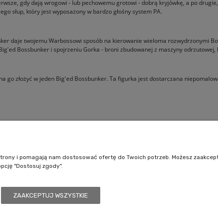
wsze, gdy dają wrogowi - lub pechowemu grotowi - dobrą kryjówkę, a po drugie, 
ego słup, który jest wyposażony w bardzo głośny system PA.
er daje twojemu Warbossowi sposób na kierowanie wieloma rozwydrzonymi Boyz 
lby Big'ed Bossbunker i spojrzeniu Gorka - broni zbudowanej z maszyny odrzutowej,
żna go złożyć w jeden Big'ed Bossbunker. Ta figurka jest dostarczana niepomal
Pomoc
Moje konto
Jak kupować?
Logowanie
e strony i pomagają nam dostosować ofertę do Twoich potrzeb. Możesz zaakcep
Polityka prywatności
Moje zamówienia
opcję "Dostosuj zgody".
Regulamin sklepu
Przechowalnia
Ustawienia konta
ZAAKCEPTUJ WSZYSTKIE