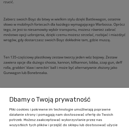
rzucić.
Zabierz swoich Boyz do bitwy w wielkim stylu dzięki Battlewagon, ostatnie
słowo w mobilnych fortecach dla każdego wymagającego Warbossa. Oprócz
tego, że jest to niesamowity wybór transportu, możesz również zabrać
mnóstwo opcji uzbrojenia, dzięki czemu możesz strzelać, rozbijać i miażdżyć
wrogów, gdy dostarczasz swoich Boyz dokładnie tam, gdzie muszą.
Ten 135-częściowy plastikowy zestaw tworzy jeden wóz bojowy. Zestaw
zawiera opcje dla dużego shoota, kannon, killkannon, lobba, zzap gun, deff
rolla, grabbin' klaw i wreckin' ball i może być alternatywnie złożony jako
Gunwagon lub Bonebreaka.
Ta figurka jest dostarczana niepomalowana i wymaga montażu.
Dbamy o Twoją prywatność
Pliki cookies i pokrewne im technologie umożliwiają poprawne
działanie strony i pomagają nam dostosować ofertę do Twoich
Zakupy
potrzeb. Możesz zaakceptować wykorzystanie przez nas
wszystkich tych plików i przejść do sklepu lub dostosować użycie