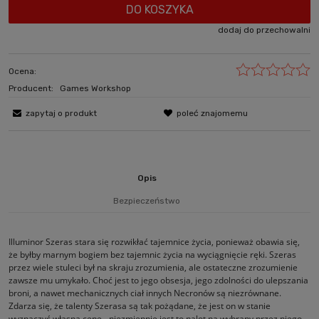
DO KOSZYKA
dodaj do przechowalni
Ocena:
Producent:
Games Workshop
zapytaj o produkt
poleć znajomemu
Opis
Bezpieczeństwo
Illuminor Szeras stara się rozwikłać tajemnice życia, ponieważ obawia się,
że byłby marnym bogiem bez tajemnic życia na wyciągnięcie ręki. Szeras
przez wiele stuleci był na skraju zrozumienia, ale ostateczne zrozumienie
zawsze mu umykało. Choć jest to jego obsesja, jego zdolności do ulepszania
broni, a nawet mechanicznych ciał innych Necronów są niezrównane.
Zdarza się, że talenty Szerasa są tak pożądane, że jest on w stanie
wyznaczyć własną cenę - niezmiennie jest to nalot na wybrany przez niego