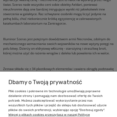
świat. Szeras nade wszystko ceni sobie obiekty Aeldari, ponieważ
nieuchronnie dają one bardziej intrygujące wyniki niż jakiekolwiek inne
stworzenia w galaktyce. Raz schwytane osobniki mogą liczyć jedynie na
pełną bólu, choć niekoniecznie krótką egzystencję w zakrwawionych
katakumbach laboratorium na Zantragorze.
Illuminor Szeras jest potężnym dowództwem armii Necronów, zdolnym do
mechanicznego wzmacniania swoich wojowników na nowe wyżyny potęgi na
polu bitwy. Dzierży on eldrytową włócznię - starożytną i straszliwą broń,
której można użyć do rażenia wrogów z daleka lub powalenia ich w walce.
Zestaw składa się z 34 plastikowych elementów i zawiera okrągłą podstawkę
Citadel 80 mm.
Dbamy o Twoją prywatność
Pliki cookies i pokrewne im technologie umożliwiają poprawne
działanie strony i pomagają nam dostosować ofertę do Twoich
Zakupy
potrzeb. Możesz zaakceptować wykorzystanie przez nas
wszystkich tych plików i przejść do sklepu lub dostosować użycie
Pomoc
plików do swoich preferencji, wybierając opcję "Dostosuj zgody".
Więcej o plikach cookies przeczytasz w naszej Polityce