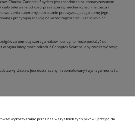
bowców. Chociaż Canoptek Spyders jest zasadniczo zautomatyzowanym
ł ciało oderwane od kości przez szereg mechanicznych narzędzi i
h do stworzenia superumysłu znacznie przewyższającego sumę jego
waną i precyzyjną reakcję na każde zagrożenie - i zapewniając
b czołgów za pomocą szeregu haków i ostrzy, to może posłużyć do
et w ogniu bitwy może odrodzić Canoptek Scarabs, aby zwiększyć twoje
podstawkę. Zestaw jest dostarczany niepomalowany i wymaga montażu.
Informacje
O nas
tować wykorzystanie przez nas wszystkich tych plików i przejść do
Kontakt