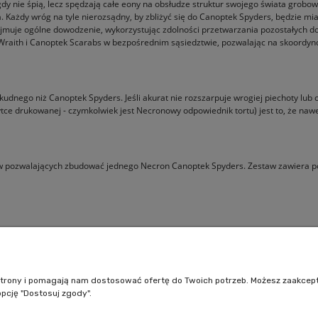
dy nie śpią, lecz spędzają całe eony na obsłudze struktur swojego świata gro
Każdy wróg na tyle nierozsądny, by zbliżyć się do Canoptek Spyders, będzie mia
przejmuje ogólne dowodzenie, wykorzystując zdolności przetwarzania pozostałyc
Wraith i Canoptek Scarabs w bezpośrednim sąsiedztwie, pozwalając na skoordyno
skudnego niż Canoptek Spyders. Jeśli akurat nie rozszarpuje wrogiej piechoty lu
tce drukowanej - czymkolwiek jest Necronowy odpowiednik tortu) jest to, że naw
ów pozwalających zbudować jednego Necron Canoptek Spyders. Zestaw zawiera 
Pomoc
Moje konto
Jak kupować?
Logowanie
e strony i pomagają nam dostosować ofertę do Twoich potrzeb. Możesz zaakcep
Polityka prywatności
Moje zamówienia
opcję "Dostosuj zgody".
Regulamin sklepu
Przechowalnia