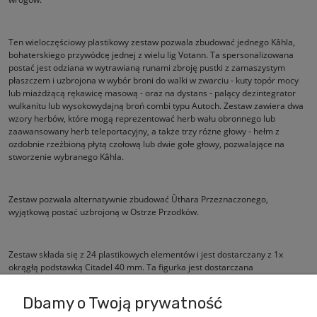
Ten wieloczęściowy plastikowy zestaw pozwala zbudować jednego Kâhla,
bohaterskiego przywódcę jednej z wielu lig Votann. Ta spersonalizowana
postać jest odziana w wytrawianą runami zbroję pustki z zamaszystym
płaszczem i uzbrojona w wybór broni do walki w zwarciu - kuty topór mocy
lub miażdżącą rękawicę masową - oraz na dystans - palący dezintegrator
wulkanitu lub wysokowydajną broń combi typu Autoch. Zestaw zawiera dwa
wzory herbów, które mogą reprezentować herb wału obronnego lub
zaawansowany herb teleportacyjny, a także trzy różne głowy - hełm z
ozdobnie rzeźbioną płytą czołową lub dwie gołe głowy, pozwalające na
stworzenie wybranego Kâhla.
Zestaw pozwala alternatywnie zbudować Ûthara Przeznaczonego,
wyjątkową postać uzbrojoną w Ostrze Przodków.
Zestaw składa się z 24 plastikowych elementów i jest dostarczany z 1x
okrągłą podstawką Citadel 40 mm. Ta figurka jest dostarczana
niepomalowana i wymaga montażu.
Dbamy o Twoją prywatność