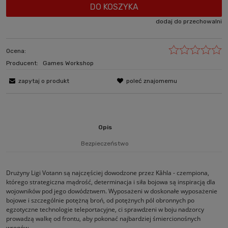
DO KOSZYKA
dodaj do przechowalni
Ocena:
Producent:
Games Workshop
zapytaj o produkt
poleć znajomemu
Opis
Bezpieczeństwo
Drużyny Ligi Votann są najczęściej dowodzone przez Kâhla - czempiona,
którego strategiczna mądrość, determinacja i siła bojowa są inspiracją dla
wojowników pod jego dowództwem. Wyposażeni w doskonałe wyposażenie
bojowe i szczególnie potężną broń, od potężnych pól obronnych po
egzotyczne technologie teleportacyjne, ci sprawdzeni w boju nadzorcy
prowadzą walkę od frontu, aby pokonać najbardziej śmiercionośnych
wrogów.