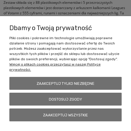
Zestaw składa się z 88 plastikowych elementów i 5 przezroczystych
plastikowych elementów i jest dostarczany z arkuszem kalkomanii Leagues
of Votann z 555 cyframi, runami i oznaczeniami dla najważniejszych lig. Ta
figurka jest dostarczana niepomalowana i wymaga montażu.
Dbamy o Twoją prywatność
Pliki cookies i pokrewne im technologie umożliwiają poprawne
działanie strony i pomagają nam dostosować ofertę do Twoich
Zakupy
potrzeb. Możesz zaakceptować wykorzystanie przez nas
wszystkich tych plików i przejść do sklepu lub dostosować użycie
Pomoc
plików do swoich preferencji, wybierając opcję "Dostosuj zgody".
Więcej o plikach cookies przeczytasz w naszej Polityce
prywatności.
Moje konto
ZAAKCEPTUJ TYLKO NIEZBĘDNE
Informacje
DOSTOSUJ ZGODY
Battlecult | ul. Benedykta Dybowskiego 45/7, 41-208 Sosnowiec, woj.
ZAAKCEPTUJ WSZYSTKIE
śląskie | Email:
kontakt@battlecult.pl
Tel.:
669966242
| NIP:
6443563610 REGON: 520502331