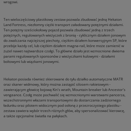
wrogowi.
Ten wieloczęściowy plastikowy zestaw pozwala zbudować jedną Hekaton
Land Fortress, niezłomny ciężki transport załadowany potężnymi działami.
Ten potężny sześciokołowy pojazd pozwala zbudować jedną z trzech
potężnych, regulowanych wieżyczek z bronią - cyklicznym działem jonowym
do zwalczania najcięższej piechoty, ciężkim działem konwersyjnym SP, które
przebije każdy cel, lub ciężkim działem magna-rail, które może zamienić w
żużel nawet najtwardsze czołgi. To główne działo jest wzmocnione dwiema
parami regulowanych sponsonów z wieżyczkami kulowymi - działami
boltowymi lub wiązkami jonowymi.
Hekaton posiada również skierowane do tyłu działko automatyczne MATR
oraz skaner widmowy, który można zastąpić silosem rakietowym -
zawierającym głowicę bojową Kin's wrath, Mountain breaker lub Ancestor's
vengeance. Czołg może pochwalić się wzmocnionymi warstwami pancerza,
wszechstronnymi włazami transportowymi do dostarczania zadziornego
ładunku oraz pilotem widocznym pod osłoną z przezroczystego plastiku -
zestaw zawiera wybór trzech różnych głów, aby spersonalizować kierowcę,
a także opcjonalne światła na pałąkach.