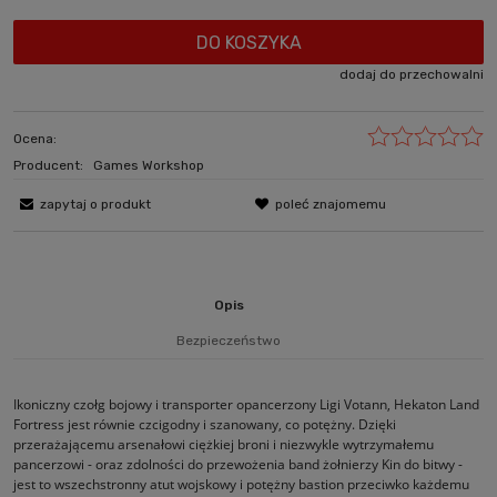
DO KOSZYKA
dodaj do przechowalni
Ocena:
Producent:
Games Workshop
zapytaj o produkt
poleć znajomemu
Opis
Bezpieczeństwo
Ikoniczny czołg bojowy i transporter opancerzony Ligi Votann, Hekaton Land
Fortress jest równie czcigodny i szanowany, co potężny. Dzięki
przerażającemu arsenałowi ciężkiej broni i niezwykle wytrzymałemu
pancerzowi - oraz zdolności do przewożenia band żołnierzy Kin do bitwy -
jest to wszechstronny atut wojskowy i potężny bastion przeciwko każdemu