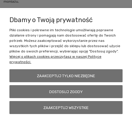
montażu.
Dbamy o Twoją prywatność
Pliki cookies i pokrewne im technologie umożliwiają poprawne
działanie strony i pomagają nam dostosować ofertę do Twoich
Zakupy
potrzeb. Możesz zaakceptować wykorzystanie przez nas
wszystkich tych plików i przejść do sklepu lub dostosować użycie
Pomoc
plików do swoich preferencji, wybierając opcję "Dostosuj zgody".
Więcej o plikach cookies przeczytasz w naszej Polityce
prywatności.
Moje konto
ZAAKCEPTUJ TYLKO NIEZBĘDNE
Informacje
DOSTOSUJ ZGODY
Battlecult | ul. Benedykta Dybowskiego 45/7, 41-208 Sosnowiec, woj.
ZAAKCEPTUJ WSZYSTKIE
śląskie | Email:
kontakt@battlecult.pl
Tel.:
669966242
| NIP:
6443563610 REGON: 520502331
POKAŻ PEŁNĄ WERSJĘ STRONY