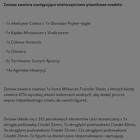
Zestaw zawiera następujące wieloczęściowe plastikowe modele:
- 1x Inkwizytor Coteaz z 1x Glovodan Psyber-eagle
- 1x Kapłan Ministorum z Vindictorem
- 1x Culexus Assassin
- 1x Chimera
- 5x Terminator Szarych Rycerzy
- 14x Agentów Inkwizycji
Zestaw zawiera również 1x Astra Militarum Transfer Sheet, z których każdy
zawiera 475x wysokiej jakości kalkomanii wodnych, aby dodać jeszcze
więcej indywidualnego smaku do swoich figurek.
Zestaw składa się z 332 plastikowych elementów i jest dostarczany z 1x
okrągłą podstawką Citadel 32mm, 7x okrągłymi podstawkami Citadel 40mm,
3x okrągłymi podstawkami Citadel 32mm i 12x okrągłymi podstawkami
Citadel 25mm. Te figurki są dostarczane niepomalowane i wymagają