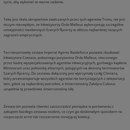
życie, aby wykonać te ważne zadania.
Taka jest skala okropieństw zwalczanych przez tych agentów Tronu, nie jest
niczym niezwykłym, że Inkwizytorzy Ordo Malleus wykorzystują szczególne
umiejętności niezłomnych Szarych Rycerzy w obliczu najbardziej rażących
zagrożeń empirycznych.
Ten niesamowity zestaw Imperial Agents Battleforce pozwala zbudować
Inkwizytora Coteaza, pobożnego purytanina Ordo Malleus, otoczonego
przez kadrę wyspecjalizowanych agentów inkwizycyjnych, gorliwego kapłana
Ministorum oraz jednostkę elitarnych, polujących na demony terminatorów
Szarych Rycerzy. Do zestawu dołączony jest wytrzymały czołg Chimera,
który przetransportuje wszystkich agentów nie korzystających z teleportacji
tam, gdzie są najbardziej potrzebni, a śmiercionośny Zabójca Culexus
uzupełnia tę prawdziwie śmiercionośną siłę.
Zestaw ten pozwala również zaoszczędzić pieniądze w porównaniu z
zakupem każdego zestawu osobno, co czyni go doskonałym sposobem na
rozpoczęcie armii lub rozszerzenie istniejącej kolekcji.