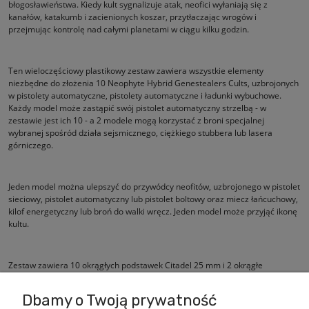
błogosławieństwa. Kiedy kult sygnalizuje atak, neofici wyłaniają się z
kanałów, katakumb i zacienionych koszar, przytłaczając wrogów i
przejmując kontrolę nad całymi planetami w ciągu kilku godzin.
Ten wieloczęściowy plastikowy zestaw zawiera wszystkie elementy
niezbędne do złożenia 10 Neophyte Hybrid Genestealers Cults, uzbrojonych
w pistolety automatyczne, pistolety automatyczne i ładunki wybuchowe.
Każdy model może zastąpić swój pistolet automatyczny strzelbą - w
zestawie jest ich 10 - a 2 modele mogą korzystać z broni specjalnej
wybranej spośród działa sejsmicznego, ciężkiego stubbera lub lasera
górniczego.
Jeden model można ulepszyć do przywódcy neofitów, uzbrojonego w pistolet
sieciowy, pistolet automatyczny lub pistolet boltowy oraz miecz łańcuchowy,
kilof energetyczny lub broń do walki wręcz. Jeden model może przyjąć ikonę
kultu.
Zestaw zawiera 10 okrągłych podstawek Citadel 25 mm i 2 okrągłe
podstawki Citadel 32 mm.
Dbamy o Twoją prywatność