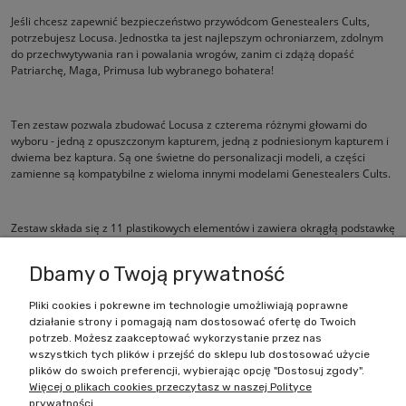
Jeśli chcesz zapewnić bezpieczeństwo przywódcom Genestealers Cults,
potrzebujesz Locusa. Jednostka ta jest najlepszym ochroniarzem, zdolnym
do przechwytywania ran i powalania wrogów, zanim ci zdążą dopaść
Patriarchę, Maga, Primusa lub wybranego bohatera!
Ten zestaw pozwala zbudować Locusa z czterema różnymi głowami do
wyboru - jedną z opuszczonym kapturem, jedną z podniesionym kapturem i
dwiema bez kaptura. Są one świetne do personalizacji modeli, a części
zamienne są kompatybilne z wieloma innymi modelami Genestealers Cults.
Zestaw składa się z 11 plastikowych elementów i zawiera okrągłą podstawkę
o średnicy 32 mm.
Dbamy o Twoją prywatność
Pliki cookies i pokrewne im technologie umożliwiają poprawne
działanie strony i pomagają nam dostosować ofertę do Twoich
Zakupy
potrzeb. Możesz zaakceptować wykorzystanie przez nas
wszystkich tych plików i przejść do sklepu lub dostosować użycie
Pomoc
plików do swoich preferencji, wybierając opcję "Dostosuj zgody".
Więcej o plikach cookies przeczytasz w naszej Polityce
prywatności.