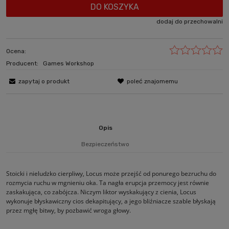
DO KOSZYKA
dodaj do przechowalni
Ocena:
Producent:
Games Workshop
zapytaj o produkt
poleć znajomemu
Opis
Bezpieczeństwo
Stoicki i nieludzko cierpliwy, Locus może przejść od ponurego bezruchu do
rozmycia ruchu w mgnieniu oka. Ta nagła erupcja przemocy jest równie
zaskakująca, co zabójcza. Niczym liktor wyskakujący z cienia, Locus
wykonuje błyskawiczny cios dekapitujący, a jego bliźniacze szable błyskają
przez mgłę bitwy, by pozbawić wroga głowy.