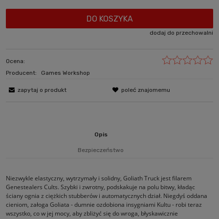
DO KOSZYKA
dodaj do przechowalni
Ocena:
Producent:
Games Workshop
zapytaj o produkt
poleć znajomemu
Opis
Bezpieczeństwo
Niezwykle elastyczny, wytrzymały i solidny, Goliath Truck jest filarem
Genestealers Cults. Szybki i zwrotny, podskakuje na polu bitwy, kładąc
ściany ognia z ciężkich stubberów i automatycznych dział. Niegdyś oddana
cieniom, załoga Goliata - dumnie ozdobiona insygniami Kultu - robi teraz
wszystko, co w jej mocy, aby zbliżyć się do wroga, błyskawicznie