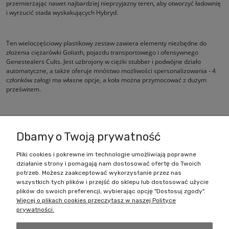
przemierzając nawet najbardziej nieprzyjazny teren, aby otworzyć ładownię
i wyrzucić stada wyskakujących Hybryd.
Ten wieloczęściowy plastikowy zestaw zawiera elementy niezbędne do
złożenia ciężarówki Goliath, pojazdu transportowego i ofensywnego
Genestealers Cults. Jest uzbrojony w ciężki stubber i podwójne działo
automatyczne, a także oferuje mnóstwo możliwości spersonalizowania - 4
członków załogi ma własne opcje, a koła można przymocować z dużym
prześwitem.
Zestaw można również złożyć jako Goliath Rockgrinder.
Dbamy o Twoją prywatność
Pliki cookies i pokrewne im technologie umożliwiają poprawne
działanie strony i pomagają nam dostosować ofertę do Twoich
Zakupy
potrzeb. Możesz zaakceptować wykorzystanie przez nas
wszystkich tych plików i przejść do sklepu lub dostosować użycie
Pomoc
plików do swoich preferencji, wybierając opcję "Dostosuj zgody".
Więcej o plikach cookies przeczytasz w naszej Polityce
prywatności.
Moje konto