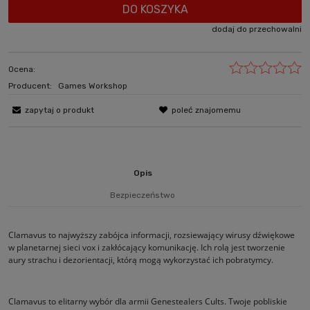
DO KOSZYKA
dodaj do przechowalni
Ocena:
Producent:
Games Workshop
zapytaj o produkt
poleć znajomemu
Opis
Bezpieczeństwo
Clamavus to najwyższy zabójca informacji, rozsiewający wirusy dźwiękowe
w planetarnej sieci vox i zakłócający komunikację. Ich rolą jest tworzenie
aury strachu i dezorientacji, którą mogą wykorzystać ich pobratymcy.
Clamavus to elitarny wybór dla armii Genestealers Cults. Twoje pobliskie