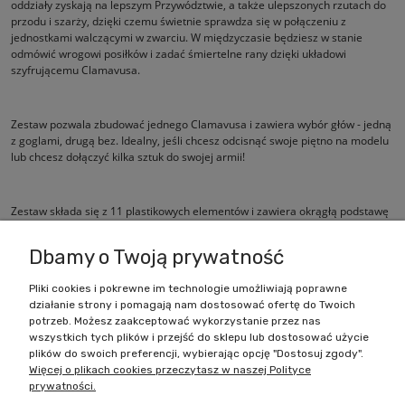
oddziały zyskają na lepszym Przywództwie, a także ulepszonych rzutach do
przodu i szarży, dzięki czemu świetnie sprawdza się w połączeniu z
jednostkami walczącymi w zwarciu. W międzyczasie będziesz w stanie
odmówić wrogowi posiłków i zadać śmiertelne rany dzięki układowi
szyfrującemu Clamavusa.
Zestaw pozwala zbudować jednego Clamavusa i zawiera wybór głów - jedną
z goglami, drugą bez. Idealny, jeśli chcesz odcisnąć swoje piętno na modelu
lub chcesz dołączyć kilka sztuk do swojej armii!
Zestaw składa się z 11 plastikowych elementów i zawiera okrągłą podstawę
o średnicy 32 mm.
Dbamy o Twoją prywatność
Pliki cookies i pokrewne im technologie umożliwiają poprawne
działanie strony i pomagają nam dostosować ofertę do Twoich
Zakupy
potrzeb. Możesz zaakceptować wykorzystanie przez nas
wszystkich tych plików i przejść do sklepu lub dostosować użycie
Pomoc
plików do swoich preferencji, wybierając opcję "Dostosuj zgody".
Więcej o plikach cookies przeczytasz w naszej Polityce
prywatności.
Moje konto