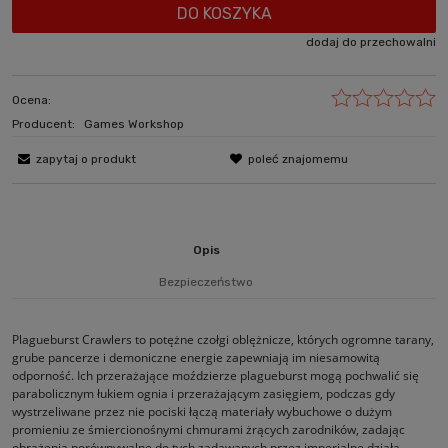
DO KOSZYKA
dodaj do przechowalni
Ocena:
Producent:
Games Workshop
zapytaj o produkt
poleć znajomemu
Opis
Bezpieczeństwo
Plagueburst Crawlers to potężne czołgi oblężnicze, których ogromne tarany,
grube pancerze i demoniczne energie zapewniają im niesamowitą
odporność. Ich przerażające moździerze plagueburst mogą pochwalić się
parabolicznym łukiem ognia i przerażającym zasięgiem, podczas gdy
wystrzeliwane przez nie pociski łączą materiały wybuchowe o dużym
promieniu ze śmiercionośnymi chmurami żrących zarodników, zadając
obrażenia porównywalne do tych zadawanych przez imperialne działa