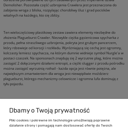
Demolisher. Pozostała część uzbrojenia Crawlera jest przeznaczona do
zabijania wroga z bliska, rozpylając chorobliwy śluz i grad pocisków
witalnych na każdego, kto się zbliży.
Ten wieloczęściowy plastikowy zestaw zawiera elementy niezbędne do
złożenia Plagueburst Crawler. Niezwykle ciężka gąsienicowa spycharka z
przodu, pełna straszliwego uzbrojenia, pokryta jest grubym pancerzem,
który rdzewieje od korozji i rozkładu. Wyróżniającą się cechą jest ogromny,
kolczasty lemiesz spychacza, na którym dumnie widnieje symbol Nurgle'a w
postaci czaszek. Na sponsonach znajdują się 2 wyrzutnie plag, które można
zastąpić 2 dołączonymi działami entropii, a ciężki slugger z przodu pośrodku
można zastąpić wyrzutnią rothail - każda opcja jest równie potężna, ale
największym zmartwieniem dla wroga jest niewątpliwie moździerz
plagueburst, którego mechanizmy celownicze i ogromna lufa dominują z
tyłu pojazdu.
Zestaw składa się z 71 elementów.
Dbamy o Twoją prywatność
Pliki cookies i pokrewne im technologie umożliwiają poprawne
działanie strony i pomagają nam dostosować ofertę do Twoich
Zakupy