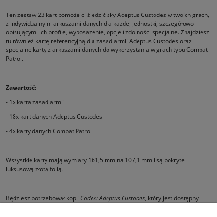
Ten zestaw 23 kart pomoże ci śledzić siły Adeptus Custodes w twoich grach,
z indywidualnymi arkuszami danych dla każdej jednostki, szczegółowo
opisującymi ich profile, wyposażenie, opcje i zdolności specjalne. Znajdziesz
tu również kartę referencyjną dla zasad armii Adeptus Custodes oraz
specjalne karty z arkuszami danych do wykorzystania w grach typu Combat
Patrol.
Zawartość:
- 1x karta zasad armii
- 18x kart danych Adeptus Custodes
- 4x karty danych Combat Patrol
Wszystkie karty mają wymiary 161,5 mm na 107,1 mm i są pokryte
luksusową złotą folią.
Będziesz potrzebował kopii
Codex:
Adeptus Custodes
, który jest dostępny
osobno, aby w pełni wykorzystać te karty.