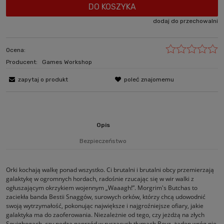
DO KOSZYKA
dodaj do przechowalni
Ocena:
Producent:
Games Workshop
zapytaj o produkt
poleć znajomemu
Opis
Bezpieczeństwo
Orki kochają walkę ponad wszystko. Ci brutalni i brutalni obcy przemierzają
galaktykę w ogromnych hordach, radośnie rzucając się w wir walki z
ogłuszającym okrzykiem wojennym „Waaagh!”. Morgrim's Butchas to
zaciekła banda Bestii Snaggów, surowych orków, którzy chcą udowodnić
swoją wytrzymałość, pokonując największe i najgroźniejsze ofiary, jakie
galaktyka ma do zaoferowania. Niezależnie od tego, czy jeżdżą na złych
Squighogach, czy pędzą naprzód w ryczących tłumach Boyz, żaden wróg nie