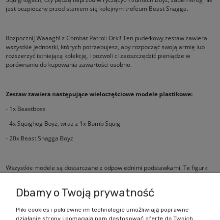
jest bezpieczny przed staniem się kolejnym trofeum Beast Snagga.
Rozpocznij Waaagh! z Combat Patrol: Orki! Ten pudełkowy zestaw zawiera
wszystkie jednostki, których potrzebujesz, aby rozpocząć swoją armię lub
rozszerzyć istniejącą kolekcję, i pozwoli ci zaoszczędzić pieniądze w
porównaniu do kupowania zawartości osobno.
Zestaw zawiera następujące wieloczęściowe modele plastikowe:
- 1x Beastboss
- 4x Squighog Boyz, wraz z 1x Bomb Squig
- 20x Beast Snagga Boyz
Wszystkie modele są dostarczane z odpowiednimi podstawkami. Te figurki
są dostarczane niepomalowane i wymagają montażu.
Dbamy o Twoją prywatność
Pliki cookies i pokrewne im technologie umożliwiają poprawne
działanie strony i pomagają nam dostosować ofertę do Twoich