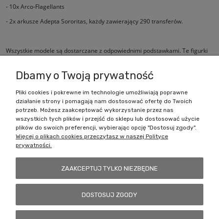
- 10x Arco-Flagellants
- 2x arkusze Adepta Sororitas, każdy zawierający 290 transferów.
Wszystkie modele są dostarczane z odpowiednimi podstawkami. Te figurki
są dostarczane niepomalowane i wymagają montażu.
Dbamy o Twoją prywatność
Pliki cookies i pokrewne im technologie umożliwiają poprawne
działanie strony i pomagają nam dostosować ofertę do Twoich
Zakupy
potrzeb. Możesz zaakceptować wykorzystanie przez nas
wszystkich tych plików i przejść do sklepu lub dostosować użycie
Pomoc
plików do swoich preferencji, wybierając opcję "Dostosuj zgody".
Więcej o plikach cookies przeczytasz w naszej Polityce
prywatności.
Moje konto
ZAAKCEPTUJ TYLKO NIEZBĘDNE
Informacje
DOSTOSUJ ZGODY
Battlecult | ul. Benedykta Dybowskiego 45/7, 41-208 Sosnowiec, woj.