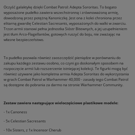
Oczyść galaktykę dzięki Combat Patrol: Adepta Sororitas. To bogato
wyposażone pudełko zawiera wszechstronną i zrównoważoną armię,
dowodzoną przez potężną Kanoniczkę. Jest ona z kolei chroniona przez
elitarną gwardię Celestian Sacresants, wyposażonych do walki w zwarciu.
Trzon armii stanowi pełna jednostka Sióstr Bitewnych, a jej uzupełnieniem
jest tłum Arco-Flagellantów, gotowych ruszyć do boju, nie zważając na
własne bezpieczeństwo.
To pudełko pozwala również zaoszczędzić pieniądze w porównaniu do
zakupu każdego zestawu osobno, co czyni go doskonałym sposobem na
rozpoczęcie armii lub rozszerzenie istniejącej kolekcji. Te figurki mogą być
również używane jako kompletna armia Adepta Sororitas do wykorzystania
w grach Combat Patrol w Warhammer 40,000 - zasady tego Combat Patrol
są dostępne do pobrania za darmo na stronie Warhammer Community.
Zestaw zawiera następujące wieloczęściowe plastikowe modele:
- 1x Canoness
- 5x Celestian Sacresants
- 10x Sisters, z 1x Incensor Cherub