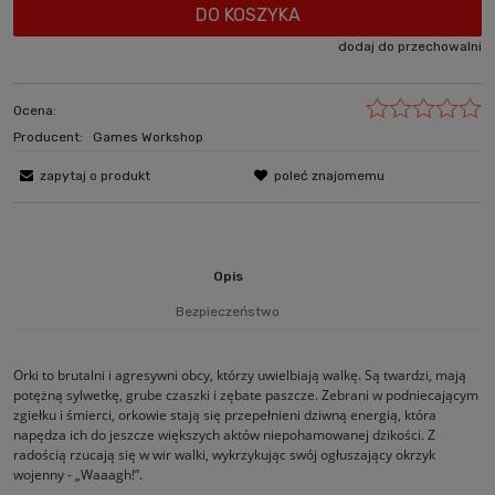
DO KOSZYKA
dodaj do przechowalni
Ocena:
Producent:
Games Workshop
zapytaj o produkt
poleć znajomemu
Opis
Bezpieczeństwo
Orki to brutalni i agresywni obcy, którzy uwielbiają walkę. Są twardzi, mają
potężną sylwetkę, grube czaszki i zębate paszcze. Zebrani w podniecającym
zgiełku i śmierci, orkowie stają się przepełnieni dziwną energią, która
napędza ich do jeszcze większych aktów niepohamowanej dzikości. Z
radością rzucają się w wir walki, wykrzykując swój ogłuszający okrzyk
wojenny - „Waaagh!”.