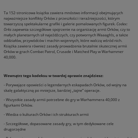
Ta 152-stronicowa książka zawiera mnóstwo informacji obejmujących
najważniejsze konflikty Orków z przeszłości i teraźniejszości, którym
towarzyszą spektakularne grafiki i galerie pomalowanych figurek.
Codex:
Orks
zapewnia szczegółowe spojrzenie na organizację armii Orków, czy to
małych planetarnych sił najeźdźczych, czy potwornych Waaagh!s, a także
oddziałów, przywódców i machin wojennych, które walczą wśród nich.
Książka zawiera również zasady prowadzenia brutalnie skutecznej armii
Orków w grach Combat Patrol, Crusade i Matched Play w Warhammer
40,000.
Wewnątrz tego kodeksu w twardej oprawie znajdziesz:
- Porywające opowieści o legendarnych eskapadach Orków, od wojny na
skalę galaktyczną po mniejsze, bardziej „tajne” operacje.
- Wszystkie zasady armii potrzebne do gry w Warhammera 40,000 z
figurkami Orków.
- Wiedza o kulturach Orków i ich strukturach armii
- Szczegółowe, dopasowane zasady gry, w tym dedykowane cele
drugorzędne