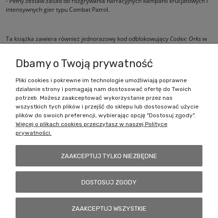
- Pełny zestaw zasad do rozgrywania narracyjnych kampanii krucjatowych i
intensywnych gier typu Combat Patrol.
Ta książka zawiera również jednorazowy kod odblokowujący
Codex:
Orks
w
grze Warhammer 40,000: The App.
Dbamy o Twoją prywatność
Pliki cookies i pokrewne im technologie umożliwiają poprawne
działanie strony i pomagają nam dostosować ofertę do Twoich
Zakupy
potrzeb. Możesz zaakceptować wykorzystanie przez nas
wszystkich tych plików i przejść do sklepu lub dostosować użycie
Pomoc
plików do swoich preferencji, wybierając opcję "Dostosuj zgody".
Więcej o plikach cookies przeczytasz w naszej Polityce
prywatności.
Moje konto
ZAAKCEPTUJ TYLKO NIEZBĘDNE
Informacje
DOSTOSUJ ZGODY
Battlecult | ul. Benedykta Dybowskiego 45/7, 41-208 Sosnowiec, woj.
ZAAKCEPTUJ WSZYSTKIE
śląskie | Email:
kontakt@battlecult.pl
Tel.:
669966242
| NIP: