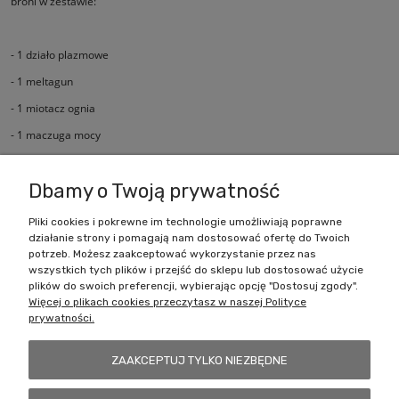
broni w zestawie:
- 1 działo plazmowe
- 1 meltagun
- 1 miotacz ognia
- 1 maczuga mocy
- 1 miecz łańcuchowy
Dbamy o Twoją prywatność
Pliki cookies i pokrewne im technologie umożliwiają poprawne
działanie strony i pomagają nam dostosować ofertę do Twoich
Zakupy
potrzeb. Możesz zaakceptować wykorzystanie przez nas
wszystkich tych plików i przejść do sklepu lub dostosować użycie
Pomoc
plików do swoich preferencji, wybierając opcję "Dostosuj zgody".
Więcej o plikach cookies przeczytasz w naszej Polityce
prywatności.
Moje konto
ZAAKCEPTUJ TYLKO NIEZBĘDNE
Informacje