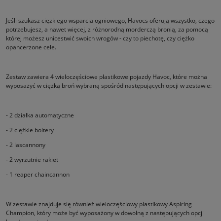
Jeśli szukasz ciężkiego wsparcia ogniowego, Havocs oferują wszystko, czego
potrzebujesz, a nawet więcej, z różnorodną morderczą bronią, za pomocą
której możesz unicestwić swoich wrogów - czy to piechotę, czy ciężko
opancerzone cele.
Zestaw zawiera 4 wieloczęściowe plastikowe pojazdy Havoc, które można
wyposażyć w ciężką broń wybraną spośród następujących opcji w zestawie:
- 2 działka automatyczne
- 2 ciężkie boltery
- 2 lascannony
- 2 wyrzutnie rakiet
- 1 reaper chaincannon
W zestawie znajduje się również wieloczęściowy plastikowy Aspiring
Champion, który może być wyposażony w dowolną z następujących opcji