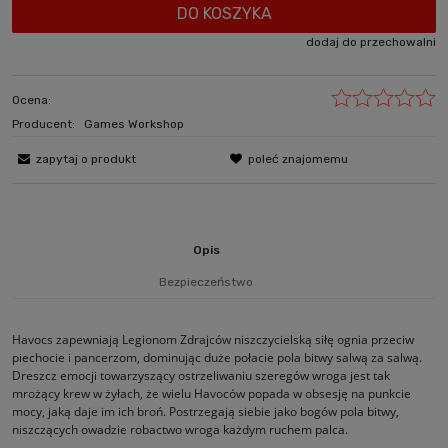
DO KOSZYKA
dodaj do przechowalni
Ocena:
Producent:
Games Workshop
zapytaj o produkt
poleć znajomemu
Opis
Bezpieczeństwo
Havocs zapewniają Legionom Zdrajców niszczycielską siłę ognia przeciw
piechocie i pancerzom, dominując duże połacie pola bitwy salwą za salwą.
Dreszcz emocji towarzyszący ostrzeliwaniu szeregów wroga jest tak
mrożący krew w żyłach, że wielu Havoców popada w obsesję na punkcie
mocy, jaką daje im ich broń. Postrzegają siebie jako bogów pola bitwy,
niszczących owadzie robactwo wroga każdym ruchem palca.