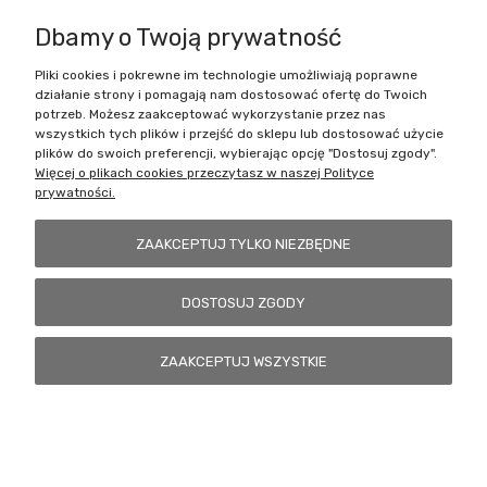
wymaga montażu.
Dbamy o Twoją prywatność
Pliki cookies i pokrewne im technologie umożliwiają poprawne
działanie strony i pomagają nam dostosować ofertę do Twoich
Zakupy
potrzeb. Możesz zaakceptować wykorzystanie przez nas
wszystkich tych plików i przejść do sklepu lub dostosować użycie
Pomoc
plików do swoich preferencji, wybierając opcję "Dostosuj zgody".
Więcej o plikach cookies przeczytasz w naszej Polityce
prywatności.
Moje konto
ZAAKCEPTUJ TYLKO NIEZBĘDNE
Informacje
DOSTOSUJ ZGODY
Battlecult | ul. Benedykta Dybowskiego 45/7, 41-208 Sosnowiec, woj.
ZAAKCEPTUJ WSZYSTKIE
śląskie | Email:
kontakt@battlecult.pl
Tel.:
669966242
| NIP:
6443563610 REGON: 520502331
POKAŻ PEŁNĄ WERSJĘ STRONY
Sklep internetowy Shoper.pl