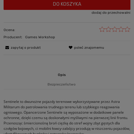
DO KOSZYKA
dodaj do przechowalni
Ocena:
Producent:
Games Workshop
zapytaj o produkt
poleć znajomemu
Opis
Bezpieczeństwo
Sentinele to dwunożne pojazdy terenowe wykorzystywane przez Astra
Militarum do patrolowania trudnego terenu lub szybkiego reagowania
ogniowego. Opancerzone Sentinele są wyposażone w dodatkowe panele
ochronne, dzięki czemu są doskonałymi myśliwymi na pierwszej linii frontu.
Przenosząc śmiercionośną broń ciężką do stref wojny zbyt gęstych dla
czołgów bojowych, ci mobilni łowcy-zabójcy przodują w niszczeniu pojazdów,
ufortyfikowanych bunkrów i potworów ksenosów.