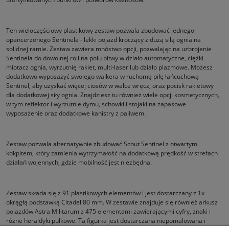
Ten wieloczęściowy plastikowy zestaw pozwala zbudować jednego
opancerzonego Sentinela - lekki pojazd kroczący z dużą siłą ognia na
solidnej ramie. Zestaw zawiera mnóstwo opcji, pozwalając na uzbrojenie
Sentinela do dowolnej roli na polu bitwy w działo automatyczne, ciężki
miotacz ognia, wyrzutnię rakiet, multi-laser lub działo plazmowe. Możesz
dodatkowo wyposażyć swojego walkera w ruchomą piłę łańcuchową
Sentinel, aby uzyskać więcej ciosów w walce wręcz, oraz pocisk rakietowy
dla dodatkowej siły ognia. Znajdziesz tu również wiele opcji kosmetycznych,
w tym reflektor i wyrzutnie dymu, schowki i stojaki na zapasowe
wyposażenie oraz dodatkowe kanistry z paliwem.
Zestaw pozwala alternatywnie zbudować Scout Sentinel z otwartym
kokpitem, który zamienia wytrzymałość na dodatkową prędkość w strefach
działań wojennych, gdzie mobilność jest niezbędna.
Zestaw składa się z 91 plastikowych elementów i jest dostarczany z 1x
okrągłą podstawką Citadel 80 mm. W zestawie znajduje się również arkusz
pojazdów Astra Militarum z 475 elementami zawierającymi cyfry, znaki i
różne heraldyki pułkowe. Ta figurka jest dostarczana niepomalowana i