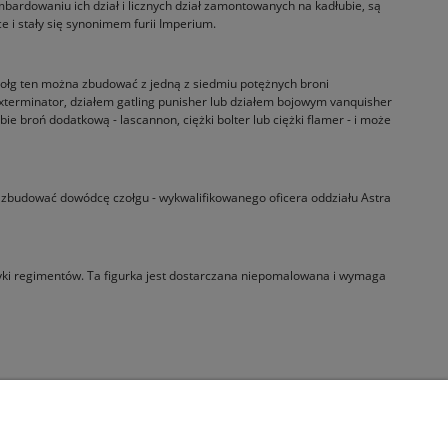
ardowaniu ich dział i licznych dział zamontowanych na kadłubie, są
 i stały się synonimem furii Imperium.
ołg ten można zbudować z jedną z siedmiu potężnych broni
erminator, działem gatling punisher lub działem bojowym vanquisher
 broń dodatkową - lascannon, ciężki bolter lub ciężki flamer - i może
 zbudować dowódcę czołgu - wykwalifikowanego oficera oddziału Astra
dyki regimentów. Ta figurka jest dostarczana niepomalowana i wymaga
Informacje
O nas