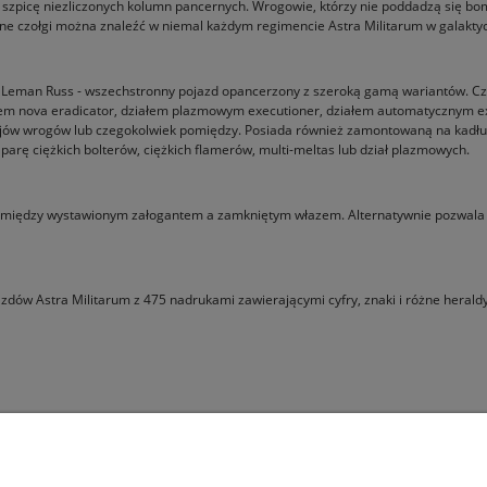
szpicę niezliczonych kolumn pancernych. Wrogowie, którzy nie poddadzą się bomb
żne czołgi można znaleźć w niemal każdym regimencie Astra Militarum w galaktyce
 Leman Russ - wszechstronny pojazd opancerzony z szeroką gamą wariantów. Cz
em nova eradicator, działem plazmowym executioner, działem automatycznym ext
ojów wrogów lub czegokolwiek pomiędzy. Posiada również zamontowaną na kadłubie
rę ciężkich bolterów, ciężkich flamerów, multi-meltas lub dział plazmowych.
bór między wystawionym załogantem a zamkniętym włazem. Alternatywnie pozwala
azdów Astra Militarum z 475 nadrukami zawierającymi cyfry, znaki i różne heral
Pomoc
Moje konto
Jak kupować?
Logowanie