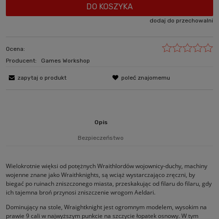
DO KOSZYKA
dodaj do przechowalni
Ocena:
Producent:
Games Workshop
zapytaj o produkt
poleć znajomemu
Opis
Bezpieczeństwo
Wielokrotnie więksi od potężnych Wraithlordów wojownicy-duchy, machiny
wojenne znane jako Wraithknights, są wciąż wystarczająco zręczni, by
biegać po ruinach zniszczonego miasta, przeskakując od filaru do filaru, gdy
ich tajemna broń przynosi zniszczenie wrogom Aeldari.
Dominujący na stole, Wraightknight jest ogromnym modelem, wysokim na
prawie 9 cali w najwyższym punkcie na szczycie łopatek osnowy. W tym