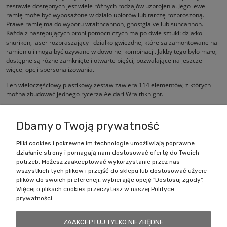
zestawie dostępnych jest wiele różnych rodzajów uzbrojenia. Jego lewe
ramię może być wyposażone w działo upiorów lub tarczę rozproszoną.
Prawe ramię ma do wyboru wraithcannon, ghostglaive lub suncannon.
Każda z następujących broni pomocniczych ma po dwie sztuki: działko
shuriken, laser rozpraszający i działko gwiezdne, które są zamontowane na
ramieniu i mogą być używane w dowolnej kombinacji. Jakby tego było mało,
dostępne są różne zamknięte i otwarte pięści, pozwalające na jeszcze
więcej opcji spersonalizowania.
Ten wieloczęściowy plastikowy zestaw zawiera 114 elementów, z których
można zbudować jednego rycerza Aeldari Wraithknight.
Zestaw jest dostarczany niepomalowany i wymaga montażu.
Dbamy o Twoją prywatność
Pliki cookies i pokrewne im technologie umożliwiają poprawne
działanie strony i pomagają nam dostosować ofertę do Twoich
Zakupy
potrzeb. Możesz zaakceptować wykorzystanie przez nas
wszystkich tych plików i przejść do sklepu lub dostosować użycie
Pomoc
plików do swoich preferencji, wybierając opcję "Dostosuj zgody".
Więcej o plikach cookies przeczytasz w naszej Polityce
prywatności.
Moje konto
ZAAKCEPTUJ TYLKO NIEZBĘDNE