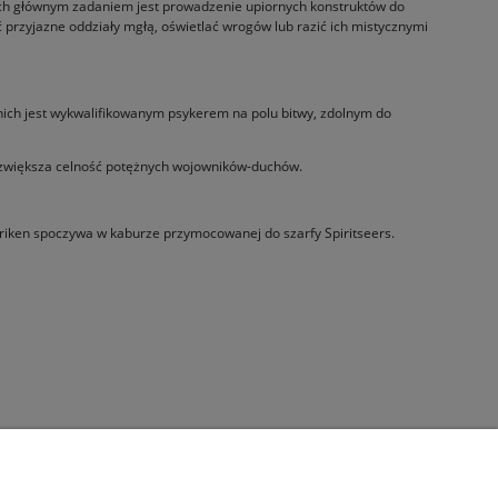
ć ich głównym zadaniem jest prowadzenie upiornych konstruktów do
 przyjazne oddziały mgłą, oświetlać wrogów lub razić ich mistycznymi
z nich jest wykwalifikowanym psykerem na polu bitwy, zdolnym do
ers zwiększa celność potężnych wojowników-duchów.
shuriken spoczywa w kaburze przymocowanej do szarfy Spiritseers.
Informacje