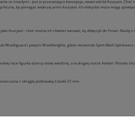
cowania ze zmarłymi - jest to przerażająca koncepcja, nawet wśród Asuryani. Cho
ychiczne, by pomagać większej armii Asuryani. Ich eldryckie moce mogą spowijać
h jako Asuryani - choć można ich również wezwać, by dołączyli do Ynnari. Każdy 
 jak Wraithguard i potężni Wraithknights, gdzie nieziemski Spirit Mark Spiritse
ednej ręce figurka dzierży laskę wiedźmy, a w drugiej ostrze Aeldari. Pistolet 
 dostarczana z okrągłą podstawką Citadel 25 mm.
Pomoc
Moje konto