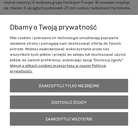
można stworzyć 6-osobową grupę Harlequin Troupe. W zestawie znajduje
się również 6 okrągłych podstawek 25 mm i arkusz kalkomanii Harlekinów.
Dbamy o Twoją prywatność
Pliki cookies i pokrewne im technologie umożliwiają poprawne
działanie strony i pomagają nam dostosować ofertę do Twoich
Zakupy
potrzeb. Możesz zaakceptować wykorzystanie przez nas
wszystkich tych plików i przejść do sklepu lub dostosować użycie
Pomoc
plików do swoich preferencji, wybierając opcję "Dostosuj zgody".
Więcej o plikach cookies przeczytasz w naszej Polityce
prywatności.
Moje konto
ZAAKCEPTUJ TYLKO NIEZBĘDNE
Informacje
DOSTOSUJ ZGODY
Battlecult | ul. Benedykta Dybowskiego 45/7, 41-208 Sosnowiec, woj.
ZAAKCEPTUJ WSZYSTKIE
śląskie | Email:
kontakt@battlecult.pl
Tel.:
669966242
| NIP:
6443563610 REGON: 520502331