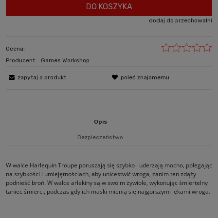
DO KOSZYKA
dodaj do przechowalni
Ocena:
Producent:
Games Workshop
zapytaj o produkt
poleć znajomemu
Opis
Bezpieczeństwo
W walce Harlequin Troupe poruszają się szybko i uderzają mocno, polegając
na szybkości i umiejętnościach, aby unicestwić wroga, zanim ten zdąży
podnieść broń. W walce arlekiny są w swoim żywiole, wykonując śmiertelny
taniec śmierci, podczas gdy ich maski mienią się najgorszymi lękami wroga.