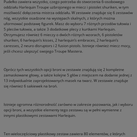
Pudełko zawiera wszystko, czego potrzeba do stworzenia 6-osobowego
oddziału Harlequin Troupe uzbrojonego w miecz i pistolet shuriken, w tym
możliwość dołączenia mistrza oddziału. W zestawie znajduje się 6 zestawów
nóg, wszystkie osadzone na występach skalnych, z których można
uformować podstawę figurek. Masz do wyboru 7 różnych przodów tułowia i
5 pleców tułowia, a także 3 dodatkowe plecy z kurtkami Harlequin.
Otrzymujesz również 6 mieczy o dwóch różnych wzorach, 6 pistoletów
shuriken, 6 harlequin’s kisses, 2 harlequin’s embraces, 2 harlequin’s
caresses, 2 neuro disruptors i 2 fusion pistols. Istnieje również miecz mocy,
jeśli chcesz ulepszyć swojego Troupe Mastera.
Oprócz tych wszystkich opcji broni w zestawie znajdują się 2 kompletne
zamaskowane głowy, a także kolejne 5 głów z miejscem na dodanie jednej z
13 indywidualnie zaprojektowanych masek na twarz. W zestawie znajduje
się również 6 sakiewek na broń.
Istnieje ogromna różnorodność zarówno w zakresie pozowania, jak i wyboru
opcji broni, a wszystkie elementy tego zestawu są w pełni wymienne z
innymi plastikowymi zestawami Harlequin.
Ten wieloczęściowy plastikowy zestaw zawiera 80 elementów, z których