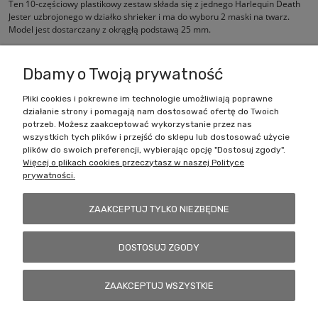
Ten 10-częściowy plastikowy zestaw składa się z jednego Harlequin Death
Jester uzbrojonego w działko shrieker i ma do wyboru 2 maski na twarz.
Model jest dostarczany z okrągłą podstawą 25 mm.
Dbamy o Twoją prywatność
Pliki cookies i pokrewne im technologie umożliwiają poprawne
działanie strony i pomagają nam dostosować ofertę do Twoich
Zakupy
potrzeb. Możesz zaakceptować wykorzystanie przez nas
wszystkich tych plików i przejść do sklepu lub dostosować użycie
Pomoc
plików do swoich preferencji, wybierając opcję "Dostosuj zgody".
Więcej o plikach cookies przeczytasz w naszej Polityce
prywatności.
Moje konto
ZAAKCEPTUJ TYLKO NIEZBĘDNE
Informacje
DOSTOSUJ ZGODY
Battlecult | ul. Benedykta Dybowskiego 45/7, 41-208 Sosnowiec, woj.
ZAAKCEPTUJ WSZYSTKIE
śląskie | Email:
kontakt@battlecult.pl
Tel.:
669966242
| NIP:
6443563610 REGON: 520502331