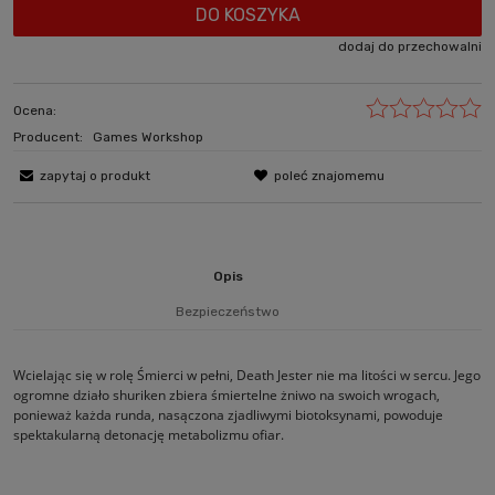
DO KOSZYKA
dodaj do przechowalni
Ocena:
Producent:
Games Workshop
zapytaj o produkt
poleć znajomemu
Opis
Bezpieczeństwo
Wcielając się w rolę Śmierci w pełni, Death Jester nie ma litości w sercu. Jego
ogromne działo shuriken zbiera śmiertelne żniwo na swoich wrogach,
ponieważ każda runda, nasączona zjadliwymi biotoksynami, powoduje
spektakularną detonację metabolizmu ofiar.