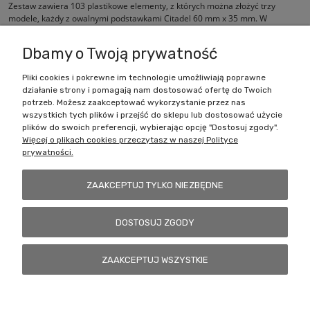
Zestaw zawiera 103 plastikowe elementy, z których można złożyć trzy
modele, każdy z owalnymi podstawkami Citadel 60 mm x 35 mm. W
zestawie znajduje się również arkusz Adeptus Mechanicus.
Dbamy o Twoją prywatność
Pliki cookies i pokrewne im technologie umożliwiają poprawne
działanie strony i pomagają nam dostosować ofertę do Twoich
Zakupy
potrzeb. Możesz zaakceptować wykorzystanie przez nas
wszystkich tych plików i przejść do sklepu lub dostosować użycie
Pomoc
plików do swoich preferencji, wybierając opcję "Dostosuj zgody".
Więcej o plikach cookies przeczytasz w naszej Polityce
prywatności.
Moje konto
ZAAKCEPTUJ TYLKO NIEZBĘDNE
Informacje
DOSTOSUJ ZGODY
Battlecult | ul. Benedykta Dybowskiego 45/7, 41-208 Sosnowiec, woj.
ZAAKCEPTUJ WSZYSTKIE
śląskie | Email:
kontakt@battlecult.pl
Tel.:
669966242
| NIP:
6443563610 REGON: 520502331
POKAŻ PEŁNĄ WERSJĘ STRONY