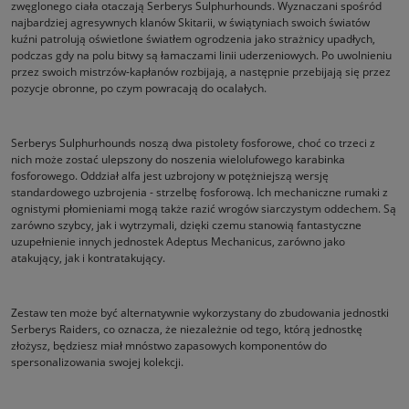
zwęglonego ciała otaczają Serberys Sulphurhounds. Wyznaczani spośród
najbardziej agresywnych klanów Skitarii, w świątyniach swoich światów
kuźni patrolują oświetlone światłem ogrodzenia jako strażnicy upadłych,
podczas gdy na polu bitwy są łamaczami linii uderzeniowych. Po uwolnieniu
przez swoich mistrzów-kapłanów rozbijają, a następnie przebijają się przez
pozycje obronne, po czym powracają do ocalałych.
Serberys Sulphurhounds noszą dwa pistolety fosforowe, choć co trzeci z
nich może zostać ulepszony do noszenia wielolufowego karabinka
fosforowego. Oddział alfa jest uzbrojony w potężniejszą wersję
standardowego uzbrojenia - strzelbę fosforową. Ich mechaniczne rumaki z
ognistymi płomieniami mogą także razić wrogów siarczystym oddechem. Są
zarówno szybcy, jak i wytrzymali, dzięki czemu stanowią fantastyczne
uzupełnienie innych jednostek Adeptus Mechanicus, zarówno jako
atakujący, jak i kontratakujący.
Zestaw ten może być alternatywnie wykorzystany do zbudowania jednostki
Serberys Raiders, co oznacza, że niezależnie od tego, którą jednostkę
złożysz, będziesz miał mnóstwo zapasowych komponentów do
spersonalizowania swojej kolekcji.