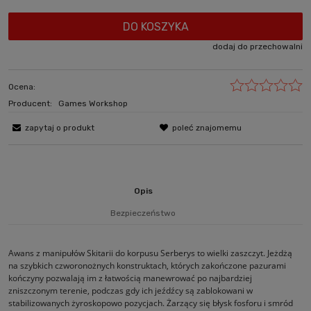
DO KOSZYKA
dodaj do przechowalni
Ocena:
Producent:
Games Workshop
zapytaj o produkt
poleć znajomemu
Opis
Bezpieczeństwo
Awans z manipułów Skitarii do korpusu Serberys to wielki zaszczyt. Jeżdżą
na szybkich czworonożnych konstruktach, których zakończone pazurami
kończyny pozwalają im z łatwością manewrować po najbardziej
zniszczonym terenie, podczas gdy ich jeźdźcy są zablokowani w
stabilizowanych żyroskopowo pozycjach. Żarzący się błysk fosforu i smród