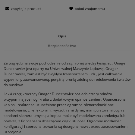
zapytaj o produkt
poleć znajomemu
Opis
Bezpieczeństwo
Ze względu na swoje pochodzenie od zaginionej wiedzy tysiącleci, Onager
Dunecrawler jest oparty na Uniwersalnej Maszynie Lądowej. Onager
Dunecrawler, zamiast być zwykłym transporterem ludzi, jest całkowicie
wypełniony zaawansowaną, potężną bronią zdolną do redukowania światów
do pustkowi.
Lekki czołg kroczący Onager Dunecrawler posiada cztery odnóża
przypominające nogi kraba z dodatkowym opancerzeniem. Opancerzona
kabina i reaktor są uzupełnione przez ogromną różnorodność opcji
modelowania, z reflektorami, wyrzutniami dymu, manipulatorami cognis i
sondami skanera umysłu; a kopuła może być modelowana zamknięta lub
otwarta, z Princepsem dzierżącym ciężki stubber. Ogromne możliwości
konfiguracji i spersonalizowania są dostępne nawet przed zastosowaniem
uzbrojenia.