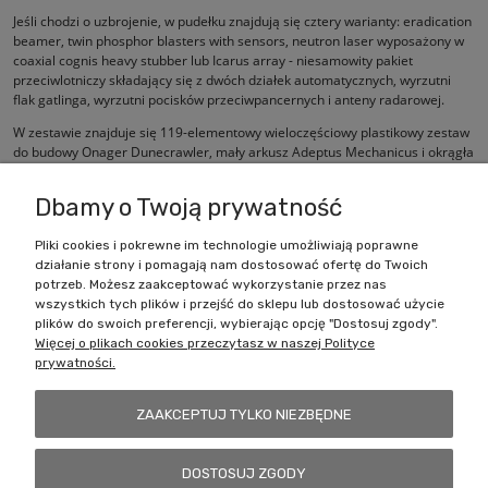
Jeśli chodzi o uzbrojenie, w pudełku znajdują się cztery warianty: eradication
beamer, twin phosphor blasters with sensors, neutron laser wyposażony w
coaxial cognis heavy stubber lub Icarus array - niesamowity pakiet
przeciwlotniczy składający się z dwóch działek automatycznych, wyrzutni
flak gatlinga, wyrzutni pocisków przeciwpancernych i anteny radarowej.
W zestawie znajduje się 119-elementowy wieloczęściowy plastikowy zestaw
do budowy Onager Dunecrawler, mały arkusz Adeptus Mechanicus i okrągła
podstawa 130 mm.
Dbamy o Twoją prywatność
Pliki cookies i pokrewne im technologie umożliwiają poprawne
działanie strony i pomagają nam dostosować ofertę do Twoich
Zakupy
potrzeb. Możesz zaakceptować wykorzystanie przez nas
wszystkich tych plików i przejść do sklepu lub dostosować użycie
Pomoc
plików do swoich preferencji, wybierając opcję "Dostosuj zgody".
Więcej o plikach cookies przeczytasz w naszej Polityce
prywatności.
Moje konto
ZAAKCEPTUJ TYLKO NIEZBĘDNE
Informacje
DOSTOSUJ ZGODY