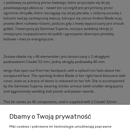
z podstawy za pomocą pisma świętego, które przyczepia się do jej
powiewającego płaszcza - nawet ten szczegół jest przyćmiony przez
ogromne skrzydła, które rozciągają się od jej plecaka, z żelazną aureolą z
kolcami nad jej zachwyconą twarzą. Iskrzące się ostrze Ardent Blade w jej
prawej dłoni rozkwita różami, podczas gdy z lewej wypuszczany jest orszak
gołębi. Towarzyszą jej Geminae Superia, noszące podobną zbroję (z
mniejszymi rozpiętościami skrzydeł) i agresywnie dzierżące pistolety
boltowe i miecze energetyczne.
Zestaw składa się z 46 elementów i jest dostarczany z 2 okrągłymi
podstawkami Citadel 32 mm i jedną okrągłą podstawką 40 mm.
wings that span out from her backpack, with a spiked iron halo above her
enraptured face. The sparking Ardent Blade in her right hand blossoms with
roses, even as a brace of doves is released on her left. She is accompanied
by the Geminae Superia, wearing similar armour (with smaller wingspans)
and aggressively wielding bolt pistols and power swords.
This kit comes as 46 components, and is supplied with 2 Citadel 32mm
Round bases and one 40mm Round base.
Dbamy o Twoją prywatność
Pliki cookies i pokrewne im technologie umożliwiają poprawne