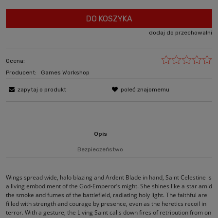
DO KOSZYKA
dodaj do przechowalni
Ocena:
Producent:
Games Workshop
zapytaj o produkt
poleć znajomemu
Opis
Bezpieczeństwo
Wings spread wide, halo blazing and Ardent Blade in hand, Saint Celestine is
a living embodiment of the God-Emperor’s might. She shines like a star amid
the smoke and fumes of the battlefield, radiating holy light. The faithful are
filled with strength and courage by presence, even as the heretics recoil in
terror. With a gesture, the Living Saint calls down fires of retribution from on