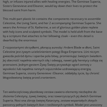
high, or infuses injured allies with healing energies. The Geminae Superia,
Sisters Genevieve and Eleanor, would lay down their lives to protect the
blessed saint from harm.
This multi-part plastic kit contains the components necessary to assemble
Celestine, the Living Saint, and her 2 accompanying Geminae Superia. She
wears the Armour of St. Katherine, a set of glorious golden plate replete
with holy icons and sculpted symbols. The model is held aloft from the base
by a scripture that attaches to her billowing cloak – even this detail is
dwarfed by the enormous
Z rozpostartymi skrzydłami, płonącą aureolą i Ardent Blade w dłoni, Saint
Celestine jest żywym ucieleśnieniem potęgi Boga-Emperora. Lśni niczym
gwiazda pośród dymu i oparów pola bitwy, promieniując świętym światłem.
Jej obecność napełnia wiernych siłą i odwagą, nawet gdy heretycy cofają się
przerażeni. Jednym gestem Żywy Święty przywołuje ogień zemsty z
wysokości lub napełnia rannych sojuszników uzdrawiającą energią.
Geminae Superia, siostry Genevieve i Eleanor, oddałyby życie, by chronić
błogosławioną świętą przed zranieniem.
Ten wieloczęściowy plastikowy zestaw zawiera elementy niezbędne do
złożenia Celestyny, żywej świętej, oraz towarzyszących jej dwóch Geminae
Superia. Nosi ona zbroję świętej Katarzyny, zestaw wspaniałych złotych
pancerzy pełnych świętych ikon i rzeźbionych symboli. Model jest unoszony