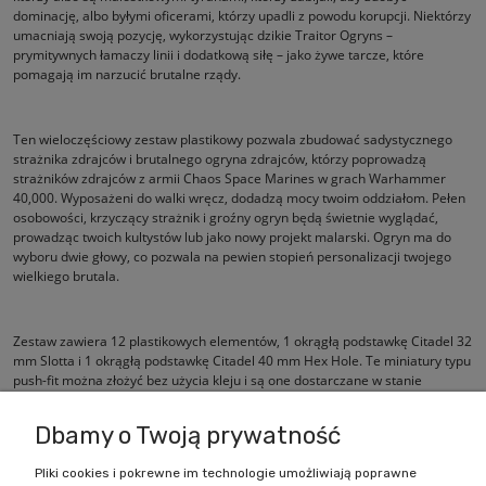
dominację, albo byłymi oficerami, którzy upadli z powodu korupcji. Niektórzy
umacniają swoją pozycję, wykorzystując dzikie Traitor Ogryns –
prymitywnych łamaczy linii i dodatkową siłę – jako żywe tarcze, które
pomagają im narzucić brutalne rządy.
Ten wieloczęściowy zestaw plastikowy pozwala zbudować sadystycznego
strażnika zdrajców i brutalnego ogryna zdrajców, którzy poprowadzą
strażników zdrajców z armii Chaos Space Marines w grach Warhammer
40,000. Wyposażeni do walki wręcz, dodadzą mocy twoim oddziałom. Pełen
osobowości, krzyczący strażnik i groźny ogryn będą świetnie wyglądać,
prowadząc twoich kultystów lub jako nowy projekt malarski. Ogryn ma do
wyboru dwie głowy, co pozwala na pewien stopień personalizacji twojego
wielkiego brutala.
Zestaw zawiera 12 plastikowych elementów, 1 okrągłą podstawkę Citadel 32
mm Slotta i 1 okrągłą podstawkę Citadel 40 mm Hex Hole. Te miniatury typu
push-fit można złożyć bez użycia kleju i są one dostarczane w stanie
niepomalowanym.
Dbamy o Twoją prywatność
Pliki cookies i pokrewne im technologie umożliwiają poprawne