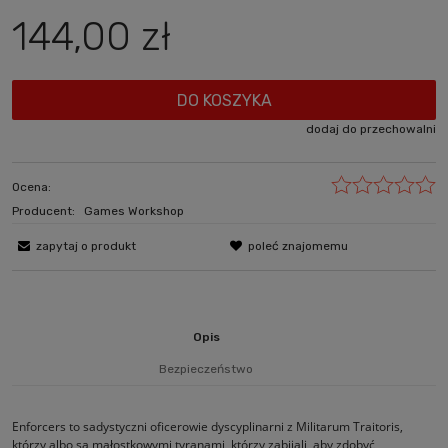
144,00 zł
DO KOSZYKA
dodaj do przechowalni
Ocena:
Producent:
Games Workshop
zapytaj o produkt
poleć znajomemu
Opis
Bezpieczeństwo
Enforcers to sadystyczni oficerowie dyscyplinarni z Militarum Traitoris,
którzy albo są małostkowymi tyranami, którzy zabijali, aby zdobyć