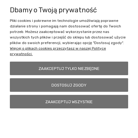
Dbamy o Twoją prywatność
Pliki cookies i pokrewne im technologie umożliwiają poprawne
Battlecult | ul. Benedykta Dybowskiego 45/7, 41-208 Sosnowiec, woj.
działanie strony i pomagają nam dostosować ofertę do Twoich
śląskie | Email:
kontakt@battlecult.pl
Tel.:
669966242
| NIP:
potrzeb. Możesz zaakceptować wykorzystanie przez nas
6443563610 REGON: 520502331
wszystkich tych plików i przejść do sklepu lub dostosować użycie
plików do swoich preferencji, wybierając opcję "Dostosuj zgody".
POKAŻ PEŁNĄ WERSJĘ STRONY
Więcej o plikach cookies przeczytasz w naszej Polityce
prywatności.
Sklep internetowy Shoper.pl
ZAAKCEPTUJ TYLKO NIEZBĘDNE
DOSTOSUJ ZGODY
ZAAKCEPTUJ WSZYSTKIE