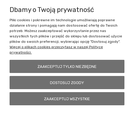
Dbamy o Twoją prywatność
Pliki cookies i pokrewne im technologie umożliwiają poprawne
Battlecult | ul. Benedykta Dybowskiego 45/7, 41-208 Sosnowiec, woj.
działanie strony i pomagają nam dostosować ofertę do Twoich
śląskie | Email:
kontakt@battlecult.pl
Tel.:
669966242
| NIP:
potrzeb. Możesz zaakceptować wykorzystanie przez nas
6443563610 REGON: 520502331
wszystkich tych plików i przejść do sklepu lub dostosować użycie
plików do swoich preferencji, wybierając opcję "Dostosuj zgody".
POKAŻ PEŁNĄ WERSJĘ STRONY
Więcej o plikach cookies przeczytasz w naszej Polityce
prywatności.
Sklep internetowy Shoper.pl
ZAAKCEPTUJ TYLKO NIEZBĘDNE
DOSTOSUJ ZGODY
ZAAKCEPTUJ WSZYSTKIE