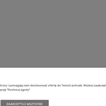
Pomoc
Moje konto
Jak kupować?
Logowanie
e strony i pomagają nam dostosować ofertę do Twoich potrzeb. Możesz zaakcep
Polityka prywatności
Moje zamówienia
opcję "Dostosuj zgody".
Regulamin sklepu
Przechowalnia
Ustawienia konta
ZAAKCEPTUJ WSZYSTKIE