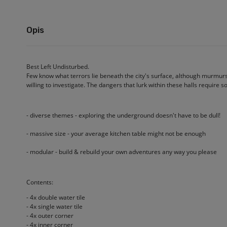
Opis
Best Left Undisturbed.
Few know what terrors lie beneath the city's surface, although murmurs 
willing to investigate. The dangers that lurk within these halls require 
- diverse themes - exploring the underground doesn't have to be dull!
- massive size - your average kitchen table might not be enough
- modular - build & rebuild your own adventures any way you please
Contents:
- 4x double water tile
- 4x single water tile
- 4x outer corner
- 4x inner corner