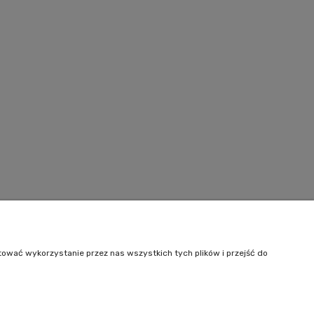
Informacje
O nas
tować wykorzystanie przez nas wszystkich tych plików i przejść do
Kontakt