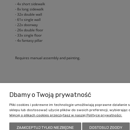
- 4x short sidewalk
- 8x long sidewalk
- 32x double wall
- 61x single wall
- 22x doorway
- 26x double floor
- 33x single floor
- 4x fantasy pillar
Requires manual assembly and painting.
Zakupy
Dbamy o Twoją prywatność
Czas realizacji zamówienia
Pliki cookies i pokrewne im technologie umożliwiają poprawne działani
Formy płatności
sklepu lub dostosować użycie plików do swoich preferencji, wybierając 
Więcej o plikach cookies przeczytasz w naszej Polityce prywatności.
Koszt dostawy
Reklamacje i zwroty
ZAAKCEPTUJ TYLKO NIEZBĘDNE
DOSTOSUJ ZGODY