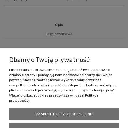
Opis
Bezpieczeństwo
Farba o pojemności 15 ml.
Dbamy o Twoją prywatność
Pliki cookies i pokrewne im technologie umożliwiają poprawne
działanie strony i pomagają nam dostosować ofertę do Twoich
Zakupy
potrzeb. Możesz zaakceptować wykorzystanie przez nas
wszystkich tych plików i przejść do sklepu lub dostosować użycie
Pomoc
plików do swoich preferencji, wybierając opcję "Dostosuj zgody".
Więcej o plikach cookies przeczytasz w naszej Polityce
prywatności.
Moje konto
ZAAKCEPTUJ TYLKO NIEZBĘDNE
Informacje