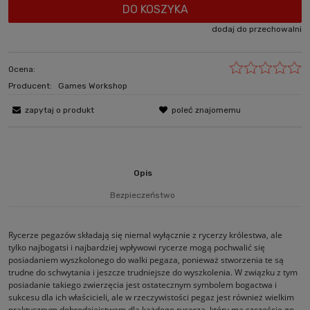
DO KOSZYKA
dodaj do przechowalni
Ocena:
Producent:
Games Workshop
zapytaj o produkt
poleć znajomemu
Opis
Bezpieczeństwo
Rycerze pegazów składają się niemal wyłącznie z rycerzy królestwa, ale
tylko najbogatsi i najbardziej wpływowi rycerze mogą pochwalić się
posiadaniem wyszkolonego do walki pegaza, ponieważ stworzenia te są
trudne do schwytania i jeszcze trudniejsze do wyszkolenia. W związku z tym
posiadanie takiego zwierzęcia jest ostatecznym symbolem bogactwa i
sukcesu dla ich właścicieli, ale w rzeczywistości pegaz jest również wielkim
praktycznym dobrodziejstwem dla każdego rycerza, który ma szczęście go