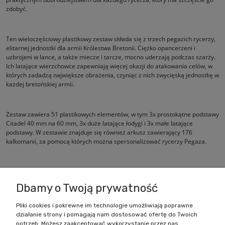
zdobyć.
Ten wieloczęściowy plastikowy zestaw składa się z trzech pegazich rycerzy,
elitarnej jednostki dla armii Królestwa Bretonii. Ciężko opancerzeni i
uzbrojeni w lance, a także miecze i tarcze, mocno uderzają podczas szarży.
Ich latające wierzchowce zapewniają więcej okazji do atakowania celów, w
których zadadzą największe obrażenia, czyniąc z nich zwycięską jednostkę w
każdej bretońskiej armii.
Zestaw zawiera 51 plastikowych elementów, w tym 3x prostokątne podstawy
Citadel 40 mm na 60 mm, 3x duże latające łodygi i 3x małe latające
podstawy. W zestawie znajduje się również arkusz zawierający 176
kalkomanii, za pomocą których można spersonalizować rycerzy Pegaza.
Te figurki są dostarczane niepomalowane i wymagają montażu.
Dbamy o Twoją prywatność
Pliki cookies i pokrewne im technologie umożliwiają poprawne
działanie strony i pomagają nam dostosować ofertę do Twoich
Zakupy
potrzeb. Możesz zaakceptować wykorzystanie przez nas