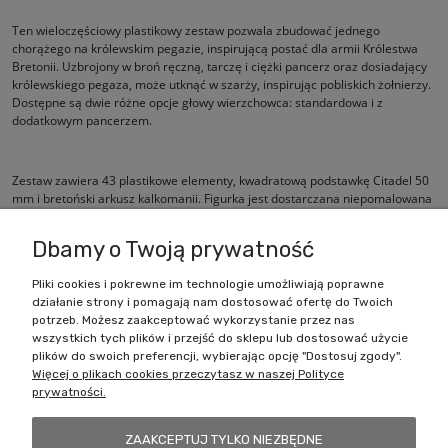
Ten wieloczęściowy plastikowy zestaw pozwala zbudować jednego
chorążego na królewskim pegazie, inspirującą postać dla armii Królestwa
Bretonii. Uzbrojony w broń ręczną, tarczę i ciężki pancerz oraz dosiadający
królewskiego pegaza, może utknąć w szarży, inspirując pobliskich żołnierzy.
Dostępne są dwie różne opcje głowy wierzchowca: standardowa i z
dodatkowym pancerzem.
Zestaw zawiera 43 plastikowe elementy, kwadratową podstawkę Citadel 50
mm i bretoński arkusz kalkomanii. Figurka jest dostarczana niepomalowana
i wymaga montażu.
Dbamy o Twoją prywatność
Pliki cookies i pokrewne im technologie umożliwiają poprawne
działanie strony i pomagają nam dostosować ofertę do Twoich
Zakupy
potrzeb. Możesz zaakceptować wykorzystanie przez nas
wszystkich tych plików i przejść do sklepu lub dostosować użycie
Pomoc
plików do swoich preferencji, wybierając opcję "Dostosuj zgody".
Więcej o plikach cookies przeczytasz w naszej Polityce
prywatności.
Moje konto
ZAAKCEPTUJ TYLKO NIEZBĘDNE