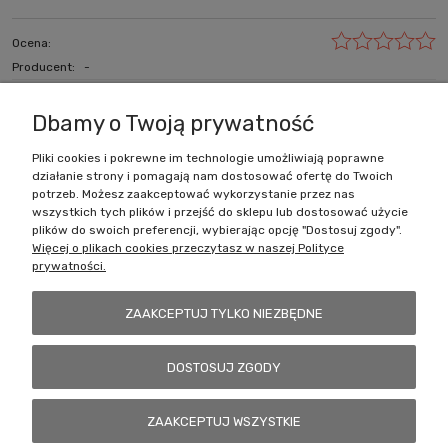
Ocena:
Producent:
-
zapytaj o produkt
poleć znajomemu
Dbamy o Twoją prywatność
Pliki cookies i pokrewne im technologie umożliwiają poprawne
działanie strony i pomagają nam dostosować ofertę do Twoich
Zakupy
potrzeb. Możesz zaakceptować wykorzystanie przez nas
wszystkich tych plików i przejść do sklepu lub dostosować użycie
Pomoc
plików do swoich preferencji, wybierając opcję "Dostosuj zgody".
Więcej o plikach cookies przeczytasz w naszej Polityce
prywatności.
Moje konto
ZAAKCEPTUJ TYLKO NIEZBĘDNE
Informacje
DOSTOSUJ ZGODY
Battlecult | ul. Benedykta Dybowskiego 45/7, 41-208 Sosnowiec, woj.
ZAAKCEPTUJ WSZYSTKIE
śląskie | Email:
kontakt@battlecult.pl
Tel.:
669966242
| NIP: