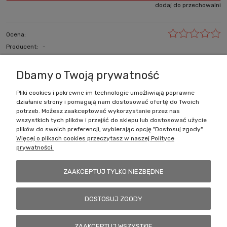
dodaj do przechowalni
Ocena:
Producent:
-
zapytaj o produkt
poleć znajomemu
Dbamy o Twoją prywatność
Pliki cookies i pokrewne im technologie umożliwiają poprawne
działanie strony i pomagają nam dostosować ofertę do Twoich
Zakupy
potrzeb. Możesz zaakceptować wykorzystanie przez nas
wszystkich tych plików i przejść do sklepu lub dostosować użycie
Pomoc
plików do swoich preferencji, wybierając opcję "Dostosuj zgody".
Więcej o plikach cookies przeczytasz w naszej Polityce
prywatności.
Moje konto
ZAAKCEPTUJ TYLKO NIEZBĘDNE
Informacje
DOSTOSUJ ZGODY
Battlecult | ul. Benedykta Dybowskiego 45/7, 41-208 Sosnowiec, woj.
ZAAKCEPTUJ WSZYSTKIE