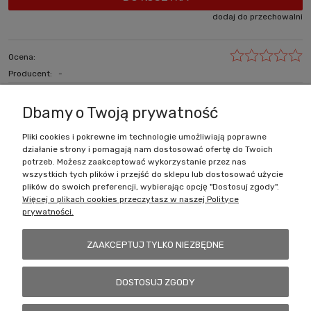
dodaj do przechowalni
Ocena:
Producent:
-
zapytaj o produkt
poleć znajomemu
Dbamy o Twoją prywatność
Pliki cookies i pokrewne im technologie umożliwiają poprawne
działanie strony i pomagają nam dostosować ofertę do Twoich
Zakupy
potrzeb. Możesz zaakceptować wykorzystanie przez nas
wszystkich tych plików i przejść do sklepu lub dostosować użycie
Pomoc
plików do swoich preferencji, wybierając opcję "Dostosuj zgody".
Więcej o plikach cookies przeczytasz w naszej Polityce
prywatności.
Moje konto
ZAAKCEPTUJ TYLKO NIEZBĘDNE
Informacje
DOSTOSUJ ZGODY